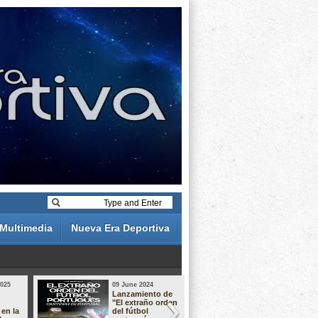
Multimedia
Nueva Era Deportiva
2025
09 June 2024
19 May 2024
Lanzamiento de
Análisis de 
"El extraño orden
descuentos 
 en la
del fútbol
Liga Portug