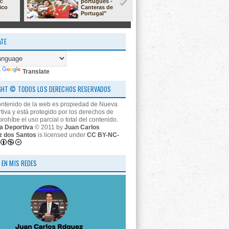
l:
portugués -
23/24: 'estr
ico
Canteras de
nos descon
Portugal"
ATE
y
Translate
GHT © TODOS LOS DERECHOS RESERVADOS
ontenido de la web es propiedad de Nueva
tiva y está protegido por los derechos de
prohíbe el uso parcial o total del contenido.
a Deportiva
© 2011 by
Juan Carlos
z dos Santos
is licensed under
CC BY-NC-
 EN MIS REDES