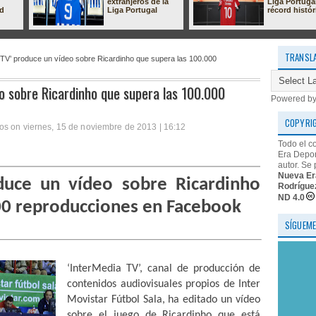
extranjeros de la
Liga Portuga
ad
Liga Portugal
récord histór
TRANSL
 TV’ produce un vídeo sobre Ricardinho que supera las 100.000
eo sobre Ricardinho que supera las 100.000
Powered b
COPYRI
os on viernes, 15 de noviembre de 2013 | 16:12
Todo el c
Era Depor
autor. Se 
Nueva Er
duce un vídeo sobre Ricardinho
Rodrígue
ND 4.0
00 reproducciones en Facebook
SÍGUEME
‘InterMedia TV’, canal de producción de
contenidos audiovisuales propios de Inter
Movistar Fútbol Sala, ha editado un vídeo
sobre el juego de Ricardinho que está