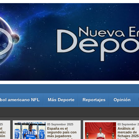
bol americano NFL
Más Deporte
Reportajes
Opinión
25
05 September 2025
03 September 
el
España es el
Análisis al
ués:
segundo país con
mercado de
sión
más jugadores
fichajes 2025