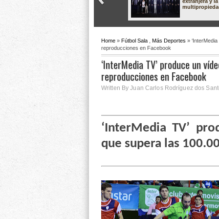
extranjera y la
multipropied
Home
»
Fútbol Sala
,
Más Deportes
» ‘InterMedia
reproducciones en Facebook
‘InterMedia TV’ produce un víd
reproducciones en Facebook
Written By Juan Carlos Rodríguez dos Sant
‘InterMedia TV’ pro
que supera las 100.0