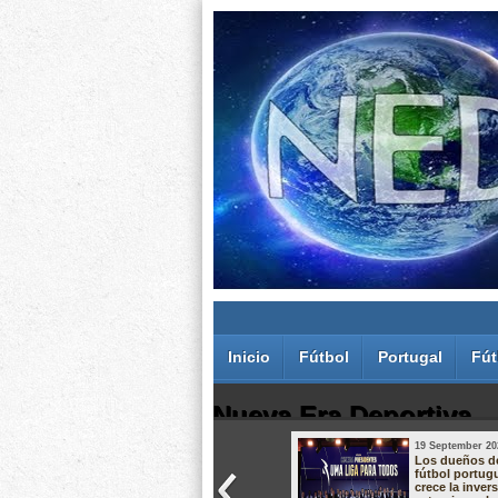
Inicio
Fútbol
Portugal
Fút
Nueva Era Deportiva
19 September 20
Juan Carlos Rodríguez dos Santos
Los dueños d
fútbol portug
crece la inver