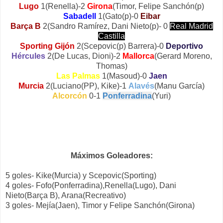
Lugo
1(Renella)-2
Girona
(Timor, Felipe Sanchón(p)
Sabadell
1(Gato(p)-0
Eibar
Barça B
2(Sandro Ramírez, Dani Nieto(p)- 0
Real Madrid
Castilla
Sporting Gijón
2(Scepovic(p) Barrera)-0
Deportivo
Hércules
2(De Lucas, Dioni)-2
Mallorca
(Gerard Moreno,
Thomas)
Las Palmas
1(Masoud)-0
Jaen
Murcia
2(Luciano(PP), Kike)-1
Alavés
(Manu García)
Alcorcón
0-1
Ponferradina
(Yuri)
Máximos Goleadores:
5 goles- Kike(Murcia) y Scepovic(Sporting)
4 goles- Fofo(Ponferradina),Renella(Lugo), Dani
Nieto(Barça B), Arana(Recreativo)
3 goles- Mejía(Jaen), Timor y Felipe Sanchón(Girona)