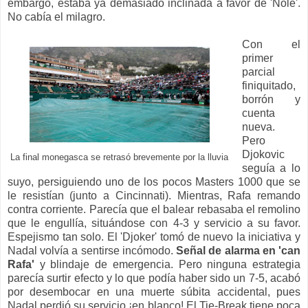
embargo, estaba ya demasiado inclinada a favor de 'Nole'.
No cabía el milagro.
Con el
primer
parcial
finiquitado,
borrón y
cuenta
nueva.
Pero
Djokovic
La final monegasca se retrasó brevemente por la lluvia
seguía a lo
suyo, persiguiendo uno de los pocos Masters 1000 que se
le resistían (junto a Cincinnati). Mientras, Rafa remando
contra corriente. Parecía que el balear rebasaba el remolino
que le engullía, situándose con 4-3 y servicio a su favor.
Espejismo tan solo. El 'Djoker' tomó de nuevo la iniciativa y
Nadal volvía a sentirse incómodo.
Señal de alarma en 'can
Rafa'
y blindaje de emergencia. Pero ninguna estrategia
parecía surtir efecto y lo que podía haber sido un 7-5, acabó
por desembocar en una muerte súbita accidental, pues
Nadal perdió su servicio ¡en blanco! El Tie-Break tiene poca