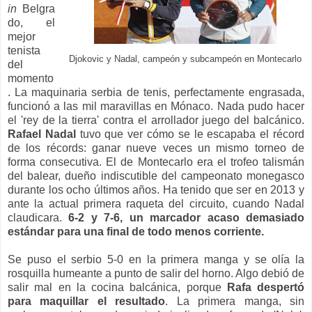
in
Belgra
do, el
mejor
tenista
Djokovic y Nadal, campeón y subcampeón en Montecarlo
del
momento
. La maquinaria serbia de tenis, perfectamente engrasada,
funcionó a las mil maravillas en Mónaco. Nada pudo hacer
el 'rey de la tierra' contra el arrollador juego del balcánico.
Rafael Nadal
tuvo que ver cómo se le escapaba el récord
de los récords: ganar nueve veces un mismo torneo de
forma consecutiva. El de Montecarlo era el trofeo talismán
del balear, dueño indiscutible del campeonato monegasco
durante los ocho últimos años. Ha tenido que ser en 2013 y
ante la actual primera raqueta del circuito, cuando Nadal
claudicara.
6-2 y 7-6, un marcador acaso demasiado
estándar para una final de todo menos corriente.
Se puso el serbio 5-0 en la primera manga y se olía la
rosquilla humeante a punto de salir del horno. Algo debió de
salir mal en la cocina balcánica, porque
Rafa despertó
para maquillar el resultado
. La primera manga, sin