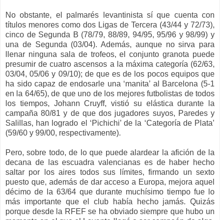
No obstante, el palmarés levantinista sí que cuenta con
títulos menores como dos Ligas de Tercera (43/44 y 72/73),
cinco de Segunda B (78/79, 88/89, 94/95, 95/96 y 98/99) y
una de Segunda (03/04). Además, aunque no sirva para
llenar ninguna sala de trofeos, el conjunto granota puede
presumir de cuatro ascensos a la máxima categoría (62/63,
03/04, 05/06 y 09/10); de que es de los pocos equipos que
ha sido capaz de endosarle una ‘manita’ al Barcelona (5-1
en la 64/65), de que uno de los mejores futbolistas de todos
los tiempos, Johann Cruyff, vistió su elástica durante la
campaña 80/81 y de que dos jugadores suyos, Paredes y
Salillas, han logrado el ‘Pichichi’ de la ‘Categoría de Plata’
(59/60 y 99/00, respectivamente).
Pero, sobre todo, de lo que puede alardear la afición de la
decana de las escuadra valencianas es de haber hecho
saltar por los aires todos sus límites, firmando un sexto
puesto que, además de dar acceso a Europa, mejora aquel
décimo de la 63/64 que durante muchísimo tiempo fue lo
más importante que el club había hecho jamás. Quizás
porque desde la RFEF se ha obviado siempre que hubo un