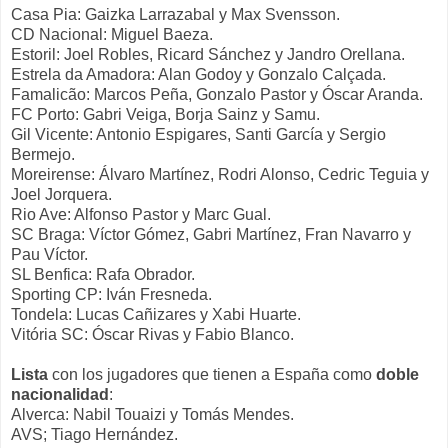
Casa Pia: Gaizka Larrazabal y Max Svensson.
CD Nacional: Miguel Baeza.
Estoril: Joel Robles, Ricard Sánchez y Jandro Orellana.
Estrela da Amadora: Alan Godoy y Gonzalo Calçada.
Famalicão: Marcos Peña, Gonzalo Pastor y Óscar Aranda.
FC Porto: Gabri Veiga, Borja Sainz y Samu.
Gil Vicente: Antonio Espigares, Santi García y Sergio
Bermejo.
Moreirense: Álvaro Martínez, Rodri Alonso, Cedric Teguia y
Joel Jorquera.
Rio Ave: Alfonso Pastor y Marc Gual.
SC Braga: Víctor Gómez, Gabri Martínez, Fran Navarro y
Pau Víctor.
SL Benfica: Rafa Obrador.
Sporting CP: Iván Fresneda.
Tondela: Lucas Cañizares y Xabi Huarte.
Vitória SC: Óscar Rivas y Fabio Blanco.
Lista
con los jugadores que tienen a España como
doble
nacionalidad
:
Alverca: Nabil Touaizi y Tomás Mendes.
AVS; Tiago Hernández.