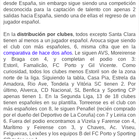
desde España, sin embargo sigue siendo una competición
desconocida para la captación de talento con apenas 2
salidas hacia España, siendo una de ellas el regreso de un
jugador español.
En la
distribución por clubes
, todos excepto Santa Clara
tienen al menos a un jugador español. Arouca sigue siendo
el club con más españoles, 6, misma cifra que en la
comparativa de hace dos años
. Le siguen AVS, Moreirense
y Braga con 4, y completan el podio con 3:
Estoril, Famalicão, FC Porto y Gil Vicente. Como
curiosidad, todos los clubes menos Estoril son de la zona
norte de la liga. Siguiendo la tabla, Casa Pia, Estrela da
Amadora, Rio Ave, Tondela y Vitória SC tienen 2. Por
último, Alverca, CD Nacional, SL Benfica y Sporting CP
apenas tienen 1. En la Segunda Liga, 13 de 18 clubes
tienen españoles en su plantilla. Torreense es el club con
más españoles con 8, le siguen Penafiel (recién comprado
por el dueño del Deportivo de La Coruña) con 7 y Leiria con
6. Fuera del podio encontramos a Vizela y Farense con 4,
Marítimo y Feirense con 3, y Chaves, Ac. Viseu,
Felgueiras, Leixões y los equipos B del FC Porto y Sporting