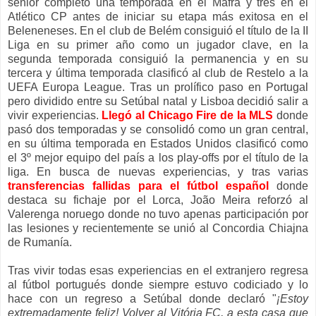
senior completó una temporada en el Mafra y tres en el
Atlético CP antes de iniciar su etapa más exitosa en el
Beleneneses. En el club de Belém consiguió el título de la II
Liga en su primer año como un jugador clave, en la
segunda temporada consiguió la permanencia y en su
tercera y última temporada clasificó al club de Restelo a la
UEFA Europa League. Tras un prolífico paso en Portugal
pero dividido entre su Setúbal natal y Lisboa decidió salir a
vivir experiencias.
Llegó al Chicago Fire de la MLS
donde
pasó dos temporadas y se consolidó como un gran central,
en su última temporada en Estados Unidos clasificó como
el 3º mejor equipo del país a los play-offs por el título de la
liga. En busca de nuevas experiencias, y tras varias
transferencias fallidas para el fútbol español
donde
destaca su fichaje por el Lorca, João Meira reforzó al
Valerenga noruego donde no tuvo apenas participación por
las lesiones y recientemente se unió al Concordia Chiajna
de Rumanía.
Tras vivir todas esas experiencias en el extranjero regresa
al fútbol portugués donde siempre estuvo codiciado y lo
hace con un regreso a Setúbal donde declaró "
¡Estoy
extremadamente feliz! Volver al Vitória FC, a esta casa que