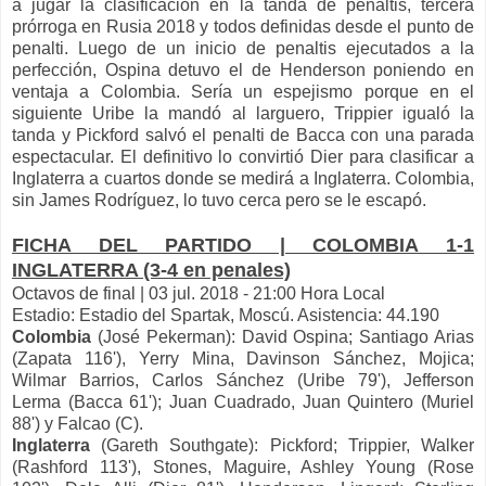
a jugar la clasificación en la tanda de penaltis, tercera
prórroga en Rusia 2018 y todos definidas desde el punto de
penalti. Luego de un inicio de penaltis ejecutados a la
perfección, Ospina detuvo el de Henderson poniendo en
ventaja a Colombia. Sería un espejismo porque en el
siguiente Uribe la mandó al larguero, Trippier igualó la
tanda y Pickford salvó el penalti de Bacca con una parada
espectacular. El definitivo lo convirtió Dier para clasificar a
Inglaterra a cuartos donde se medirá a Inglaterra. Colombia,
sin James Rodríguez, lo tuvo cerca pero se le escapó.
FICHA DEL PARTIDO | COLOMBIA 1-1
INGLATERRA (3-4 en penales)
Octavos de final | 03 jul. 2018 - 21:00 Hora Local
Estadio: Estadio del Spartak, Moscú. Asistencia: 44.190
Colombia
(José Pekerman): David Ospina; Santiago Arias
(Zapata 116'), Yerry Mina, Davinson Sánchez, Mojica;
Wilmar Barrios, Carlos Sánchez (Uribe 79'), Jefferson
Lerma (Bacca 61'); Juan Cuadrado, Juan Quintero (Muriel
88') y Falcao (C).
Inglaterra
(Gareth Southgate): Pickford; Trippier, Walker
(Rashford 113'), Stones, Maguire, Ashley Young (Rose