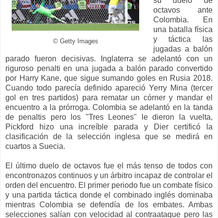
su duelo de
octavos ante
Colombia. En
una batalla física
y táctica las
© Getty Images
jugadas a balón
parado fueron decisivas. Inglaterra se adelantó con un
riguroso penalti en una jugada a balón parado convertido
por Harry Kane, que sigue sumando goles en Rusia 2018.
Cuando todo parecía definido apareció Yerry Mina (tercer
gol en tres partidos) para rematar un córner y mandar el
encuentro a la prórroga. Colombia se adelantó en la tanda
de penaltis pero los "Tres Leones" le dieron la vuelta,
Pickford hizo una increíble parada y Dier certificó la
clasificación de la selección inglesa que se medirá en
cuartos a Suecia.
El último duelo de octavos fue el más tenso de todos con
encontronazos continuos y un árbitro incapaz de controlar el
orden del encuentro. El primer periodo fue un combate físico
y una partida táctica donde el combinado inglés dominaba
mientras Colombia se defendía de los embates. Ambas
selecciones salían con velocidad al contraataque pero las