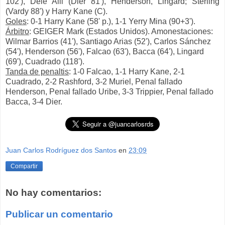
102'), Dele Alli (Dier 81'), Henderson, Lingard; Sterling
(Vardy 88') y Harry Kane (C).
Goles
: 0-1 Harry Kane (58' p.), 1-1 Yerry Mina (90+3').
Árbitro
: GEIGER Mark (Estados Unidos). Amonestaciones:
Wilmar Barrios (41'), Santiago Arias (52'), Carlos Sánchez
(54'), Henderson (56'), Falcao (63'), Bacca (64'), Lingard
(69'), Cuadrado (118').
Tanda de penaltis
: 1-0 Falcao, 1-1 Harry Kane, 2-1
Cuadrado, 2-2 Rashford, 3-2 Muriel, Penal fallado
Henderson, Penal fallado Uribe, 3-3 Trippier, Penal fallado
Bacca, 3-4 Dier.
Juan Carlos Rodríguez dos Santos
en
23:09
Compartir
No hay comentarios:
Publicar un comentario