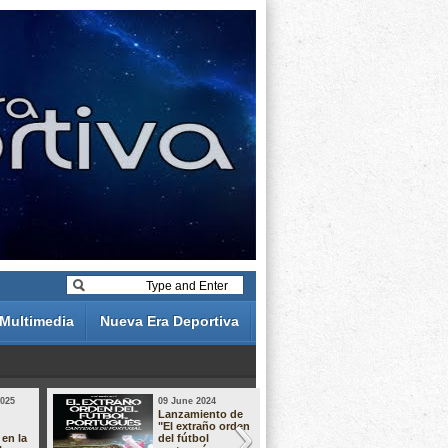
Multimedia
Nueva Era Deportiva
2025
09 June 2024
19 May 2024
Lanzamiento de
Análisis de 
"El extraño orden
descuentos 
 en la
del fútbol
Liga Portug