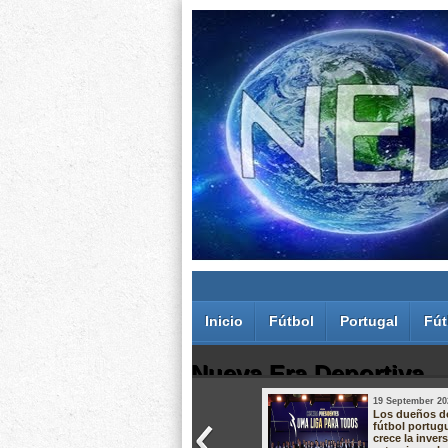
Inicio
Fútbol
Portugal
Fút
Nueva Era Deportiva
19 September 20
Juan Carlos Rodríguez dos Santos
Los dueños d
fútbol portug
crece la inver