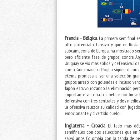
Francia - Bélgica
. La primera semifinal 
alto potencial ofensivo y que en Rusia 
subcampeona de Europa, ha mostrado ser 
pero eficiente fase de grupos, contra A
Uruguay se vio más sólida y defensiva. Lo
como Griezmann o Pogba siguen demostra
eterna promesa a ser una selección gra
grupos arrasó con goleadas e incluso venci
Japón estuvo rozando la eliminación per
importante victoria. Los belgas por fin s
defensiva con tres centrales y dos medios
la ofensiva reluzca su calidad con jugad
emocionante y divertido duelo.
Inglaterra - Croacia
. El lado más déb
semifinales con dos selecciones que en 
salvó ante Colombia con la tanda de pena