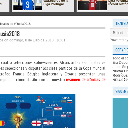
extranjeros de la
Liga Portuga
ad
Liga Portugal
récord histór
TRANSL
ifinales de #Rusia2018
#Rusia2018
Powered b
s on domingo, 8 de julio de 2018 | 16:01
COPYRI
Todo el c
cuatro selecciones sobrevivientes. Alcanzar las semifinales es
Era Depor
autor. Se 
es selecciones y disputar los siete partidos de la Copa Mundial
Nueva Er
ofeo. Francia, Bélgica, Inglaterra y Croacia presentan unas
Rodrígue
Comprueba cómo clasificaron en nuestro
resumen de crónicas de
ND 4.0
SÍGUEME