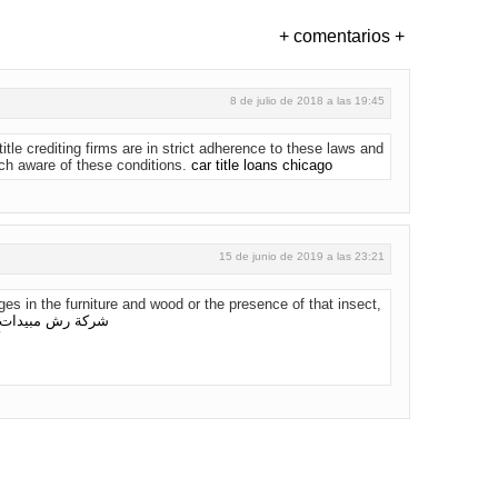
+ comentarios +
8 de julio de 2018 a las 19:45
 title crediting firms are in strict adherence to these laws and
ch aware of these conditions.
car title loans chicago
15 de junio de 2019 a las 23:21
s in the furniture and wood or the presence of that insect,
شركة رش مبيدات 