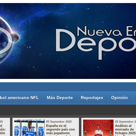
bol americano NFL
Más Deporte
Reportajes
Opinión
25
05 September 2025
03 September 
el
España es el
Análisis al
ués:
segundo país con
mercado de
sión
más jugadores
fichajes 2025