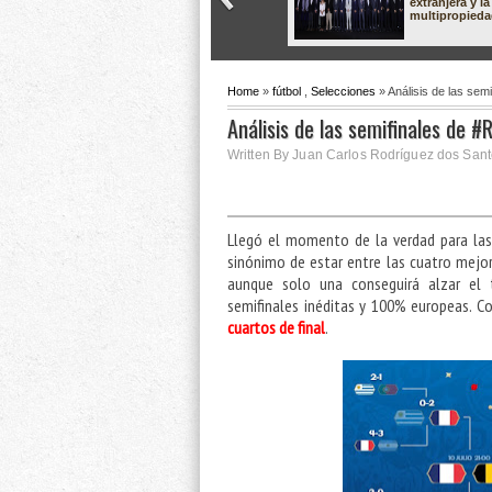
extranjera y la
multipropied
Home
»
fútbol
,
Selecciones
» Análisis de las sem
Análisis de las semifinales de 
Written By Juan Carlos Rodríguez dos Santo
Llegó el momento de la verdad para las 
sinónimo de estar entre las cuatro mejor
aunque solo una conseguirá alzar el tr
semifinales inéditas y 100% europeas. 
cuartos de final
.