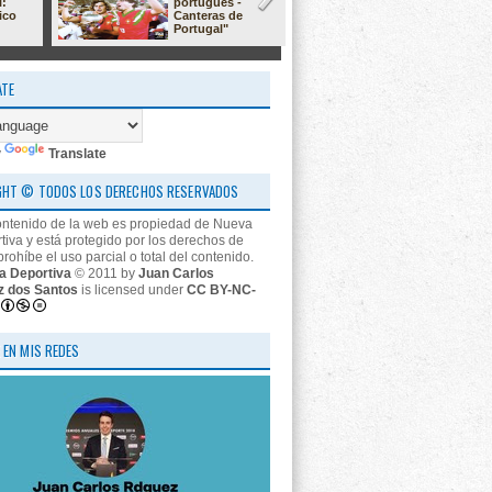
l:
portugués -
23/24: 'estr
ico
Canteras de
nos descon
Portugal"
ATE
y
Translate
GHT © TODOS LOS DERECHOS RESERVADOS
ontenido de la web es propiedad de Nueva
tiva y está protegido por los derechos de
prohíbe el uso parcial o total del contenido.
a Deportiva
© 2011 by
Juan Carlos
z dos Santos
is licensed under
CC BY-NC-
 EN MIS REDES