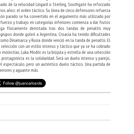
 de la velocidad Lingard o Sterling, Southgate ha reforzado
imos años: el orden táctico. Su línea de cinco defensores refuerza
alón parado se ha convertido en el argumento más utilizado por
sfuerzo y trabajo en categorías inferiores comienza a dar frutos
ega físicamente derrotada tras dos tandas de penaltis muy
 grupos donde goleó a Argentina, Croacia ha tenido dificultades
como Dinamarca y Rusia donde venció en la tanda de penaltis. El
selección con un estilo intenso y táctico que ya se ha cobrado
o molestias. Luka Modric es la brújula y estrella de una selección
protagonista es la solidaridad. Será un duelo intenso y parejo,
el espectáculo, pero un auténtico duelo táctico. Una partida de
errores y aguante más.