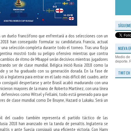
SÍGUEME
es un duelo francófono que enfrentará a dos selecciones con un
2018 han conseguido formular su candidatura. Francia, actual
una selección completa durante todo el torneo. Tras una floja
NUEVA E
rgentina mostró todo su peligro ofensivo mientras que contra
Medio de 
s cambios de ritmo de Mbappé serán decisivos mientras jugadores
deporte. 
ndo ser de clase mundial. Bélgica inició Rusia 2018 como la
nde y se ha graduado con su generación dorada. En la fase de
TWITCH
ó a Inglaterra para entrar en el lado más difícil del cuadro, ante
o consiguió despertarse y ante Brasil acabó madurando con una
e hicieron mayores de la mano de Roberto Martínez, con una línea
 defensivos como Witsel y Fellaini, todo está generado para que
ores de clase mundial como De Bruyne, Hazard o Lukaku. Será un
il del cuadro también representa el partido táctico de las
Rusia 2018 han avanzado en la tanda de penaltis. Inglaterra se
ltis y ante Suecia consiguió una eficiente victoria. Con Harry