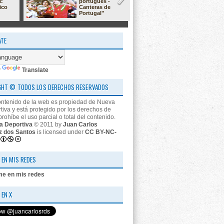
l:
portugués -
23/24: 'estr
ico
Canteras de
nos descon
Portugal"
ATE
y
Translate
GHT © TODOS LOS DERECHOS RESERVADOS
ontenido de la web es propiedad de Nueva
tiva y está protegido por los derechos de
prohíbe el uso parcial o total del contenido.
a Deportiva
© 2011 by
Juan Carlos
z dos Santos
is licensed under
CC BY-NC-
 EN MIS REDES
 EN X