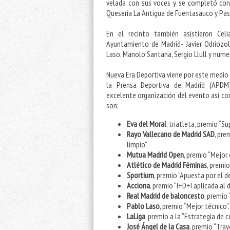
velada con sus voces y se completó con u
Quesería La Antigua de Fuentasauco y Pas
En el recinto también asistieron Cel
Ayuntamiento de Madrid-, Javier Odriozol
Laso, Manolo Santana, Sergio Llull y nume
Nueva Era Deportiva viene por este medio 
la Prensa Deportiva de Madrid (APDM) 
excelente organización del evento así c
son:
Eva del Moral
, triatleta, premio “S
Rayo Vallecano de Madrid SAD
,
prem
limpio”.
Mutua Madrid Open
,
premio “Mejor 
Atlético de Madrid Féminas
,
premio 
Sportium
,
premio “Apuesta por el d
Acciona
,
premio “I+D+I aplicada al 
Real Madrid
de baloncesto
, premio 
Pablo Laso
,
premio “Mejor técnico”.
LaLiga
,
premio a la “Estrategia de c
José Ángel de la Casa
,
premio “Tray