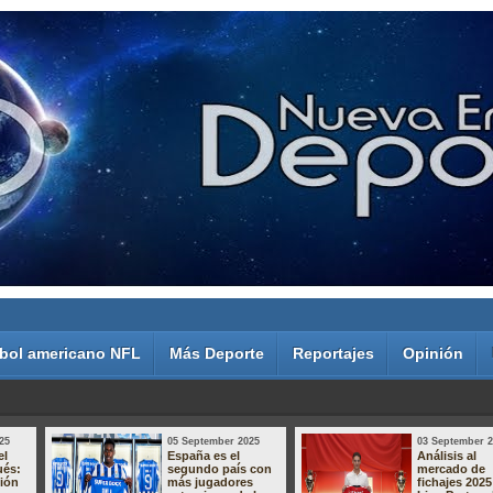
bol americano NFL
Más Deporte
Reportajes
Opinión
25
05 September 2025
03 September 
el
España es el
Análisis al
ués:
segundo país con
mercado de
sión
más jugadores
fichajes 2025