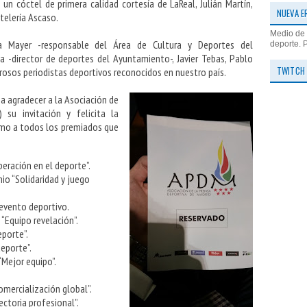
n cóctel de primera calidad cortesía de LaReal, Julián Martín,
NUEVA E
telería Ascaso.
Medio de 
ia Mayer -responsable del Área de Cultura y Deportes del
deporte. 
a -director de deportes del Ayuntamiento-, Javier Tebas, Pablo
TWITCH
rosos periodistas deportivos reconocidos en nuestro país.
a agradecer a la Asociación de
su invitación y felicita la
omo a todos los premiados que
uperación en el deporte”.
io “Solidaridad y juego
evento deportivo.
“Equipo revelación”.
eporte”.
deporte”.
“Mejor equipo”.
omercialización global”.
ectoria profesional”.