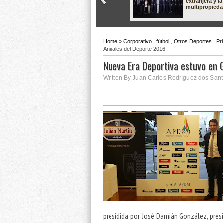
extranjera y la
multipropied
Home
»
Corporativo
,
fútbol
,
Otros Deportes
,
Pr
Anuales del Deporte 2016
Nueva Era Deportiva estuvo en 
Written By Juan Carlos Rodríguez dos Sant
presidida por José Damián González, pres