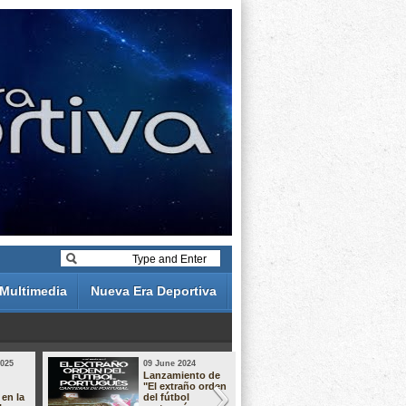
Multimedia
Nueva Era Deportiva
2025
09 June 2024
19 May 2024
Lanzamiento de
Análisis de 
"El extraño orden
descuentos 
 en la
del fútbol
Liga Portug