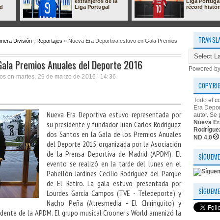
extranjeros de la
Liga Portuga
ad
Liga Portugal
récord histór
TRANSL
imera División
,
Reportajes
» Nueva Era Deportiva estuvo en Gala Premios
Gala Premios Anuales del Deporte 2016
Powered b
os on martes, 29 de marzo de 2016 | 14:36
COPYRI
Todo el c
Era Depor
Nueva Era Deportiva estuvo representada por
autor. Se 
Nueva Er
su presidente y fundador Juan Carlos Rodríguez
Rodrígue
dos Santos en la Gala de los Premios Anuales
ND 4.0
del Deporte 2015 organizada por la Asociación
de la Prensa Deportiva de Madrid (APDM). El
SÍGUEME
evento se realizó en la tarde del lunes en el
Pabellón Jardines Cecilio Rodríguez del Parque
de El Retiro. La gala estuvo presentada por
SÍGUEME
Lourdes García Campos (TVE - Teledeporte) y
Nacho Peña (Atresmedia - El Chiringuito) y
idente de la APDM. El grupo musical Crooner's World amenizó la