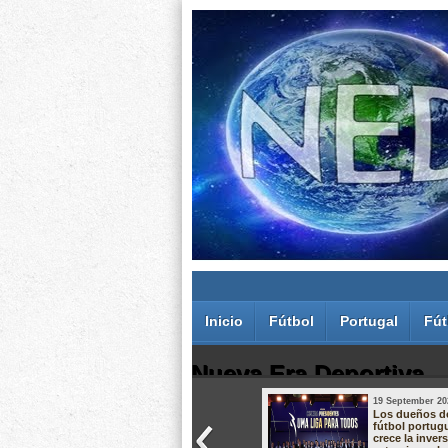
Inicio
Fútbol
Portugal
Fút
Nueva Era Deportiva
19 September 20
Juan Carlos Rodríguez dos Santos
Los dueños d
fútbol portug
crece la inver