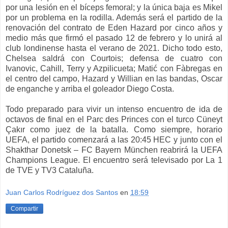
por una lesión en el bíceps femoral; y la única baja es Mikel
por un problema en la rodilla. Además será el partido de la
renovación del contrato de Eden Hazard por cinco años y
medio más que firmó el pasado 12 de febrero y lo unirá al
club londinense hasta el verano de 2021. Dicho todo esto,
Chelsea saldrá con Courtois; defensa de cuatro con
Ivanovic, Cahill, Terry y Azpilicueta; Matić con Fàbregas en
el centro del campo, Hazard y Willian en las bandas, Oscar
de enganche y arriba el goleador Diego Costa.
Todo preparado para vivir un intenso encuentro de ida de
octavos de final en el Parc des Princes con el turco Cüneyt
Çakır como juez de la batalla. Como siempre, horario
UEFA, el partido comenzará a las 20:45 HEC y junto con el
Shakthar Donetsk – FC Bayern München reabrirá la UEFA
Champions League. El encuentro será televisado por La 1
de TVE y TV3 Cataluña.
Juan Carlos Rodríguez dos Santos
en
18:59
Compartir