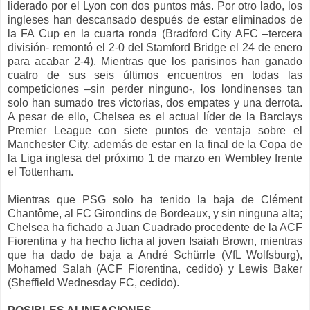
liderado por el Lyon con dos puntos más. Por otro lado, los
ingleses han descansado después de estar eliminados de
la FA Cup en la cuarta ronda (Bradford City AFC –tercera
división- remontó el 2-0 del Stamford Bridge el 24 de enero
para acabar 2-4). Mientras que los parisinos han ganado
cuatro de sus seis últimos encuentros en todas las
competiciones –sin perder ninguno-, los londinenses tan
solo han sumado tres victorias, dos empates y una derrota.
A pesar de ello, Chelsea es el actual líder de la Barclays
Premier League con siete puntos de ventaja sobre el
Manchester City, además de estar en la final de la Copa de
la Liga inglesa del próximo 1 de marzo en Wembley frente
el Tottenham.
Mientras que PSG solo ha tenido la baja de Clément
Chantôme, al FC Girondins de Bordeaux, y sin ninguna alta;
Chelsea ha fichado a Juan Cuadrado procedente de la ACF
Fiorentina y ha hecho ficha al joven Isaiah Brown, mientras
que ha dado de baja a André Schürrle (VfL Wolfsburg),
Mohamed Salah (ACF Fiorentina, cedido) y Lewis Baker
(Sheffield Wednesday FC, cedido).