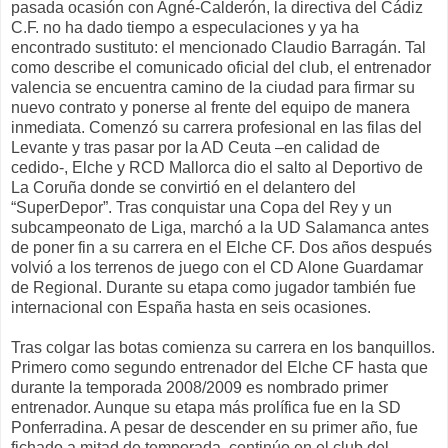
pasada ocasión con Agné-Calderón, la directiva del Cádiz
C.F. no ha dado tiempo a especulaciones y ya ha
encontrado sustituto: el mencionado Claudio Barragán. Tal
como describe el comunicado oficial del club, el entrenador
valencia se encuentra camino de la ciudad para firmar su
nuevo contrato y ponerse al frente del equipo de manera
inmediata. Comenzó su carrera profesional en las filas del
Levante y tras pasar por la AD Ceuta –en calidad de
cedido-, Elche y RCD Mallorca dio el salto al Deportivo de
La Coruña donde se convirtió en el delantero del
“SuperDepor”. Tras conquistar una Copa del Rey y un
subcampeonato de Liga, marchó a la UD Salamanca antes
de poner fin a su carrera en el Elche CF. Dos años después
volvió a los terrenos de juego con el CD Alone Guardamar
de Regional. Durante su etapa como jugador también fue
internacional con España hasta en seis ocasiones.
Tras colgar las botas comienza su carrera en los banquillos.
Primero como segundo entrenador del Elche CF hasta que
durante la temporada 2008/2009 es nombrado primer
entrenador. Aunque su etapa más prolífica fue en la SD
Ponferradina. A pesar de descender en su primer año, fue
fichado a mitad de temporada, continúo en el club del