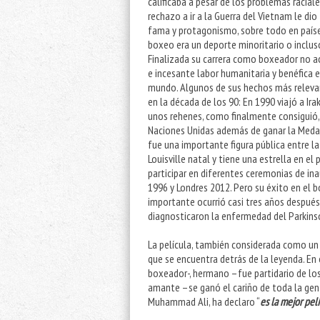
calificaba a pesar de los problemas raciale
rechazo a ir a la Guerra del Vietnam le di
fama y protagonismo, sobre todo en país
boxeo era un deporte minoritario o inclu
Finalizada su carrera como boxeador no 
e incesante labor humanitaria y benéfica 
mundo. Algunos de sus hechos más releva
en la década de los 90: En 1990 viajó a Irak
unos rehenes, como finalmente consiguió,
Naciones Unidas además de ganar la Medal
fue una importante figura pública entre l
Louisville natal y tiene una estrella en 
participar en diferentes ceremonias de in
1996 y Londres 2012. Pero su éxito en el
importante ocurrió casi tres años después
diagnosticaron la enfermedad del Parkins
La película, también considerada como un
que se encuentra detrás de la leyenda. En
boxeador-, hermano –fue partidario de los 
amante –se ganó el cariño de toda la gent
Muhammad Ali, ha declaro “
es la mejor pel