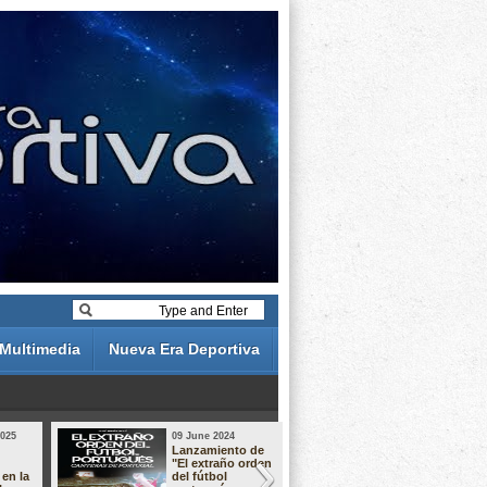
Multimedia
Nueva Era Deportiva
2025
09 June 2024
19 May 2024
Lanzamiento de
Análisis de 
"El extraño orden
descuentos 
 en la
del fútbol
Liga Portug