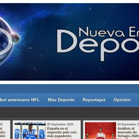
bol americano NFL
Más Deporte
Reportajes
Opinión
25
05 September 2025
03 September 
el
España es el
Análisis al
ués:
segundo país con
mercado de
sión
más jugadores
fichajes 2025