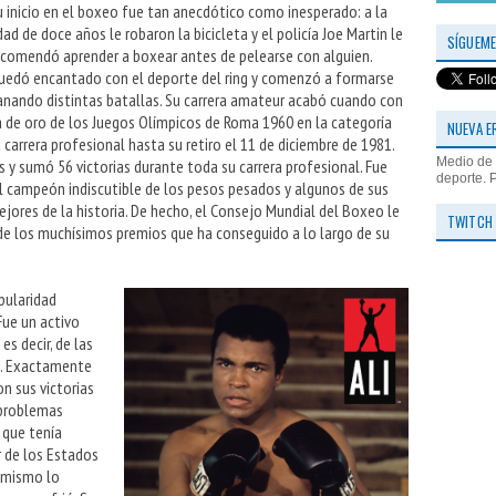
u inicio en el boxeo fue tan anecdótico como inesperado: a la
dad de doce años le robaron la bicicleta y el policía Joe Martin le
SÍGUEME
ecomendó aprender a boxear antes de pelearse con alguien.
uedó encantado con el deporte del ring y comenzó a formarse
anando distintas batallas. Su carrera amateur acabó cuando con
de oro de los Juegos Olímpicos de Roma 1960 en la categoría
NUEVA E
arrera profesional hasta su retiro el 11 de diciembre de 1981.
Medio de 
 y sumó 56 victorias durante toda su carrera profesional. Fue
deporte. 
 campeón indiscutible de los pesos pesados y algunos de sus
ores de la historia. De hecho, el Consejo Mundial del Boxeo le
TWITCH
de los muchísimos premios que ha conseguido a lo largo de su
pularidad
Fue un activo
s decir, de las
s. Exactamente
n sus victorias
 problemas
 que tenía
 de los Estados
l mismo lo