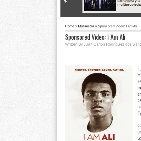
extranjera y la
multipropied
Home
»
Multimedia
» Sponsored Video: I Am Ali
Sponsored Video: I Am Ali
Written By Juan Carlos Rodríguez dos Sant
‘
M
e
m
e
c
h
T
C
u
L