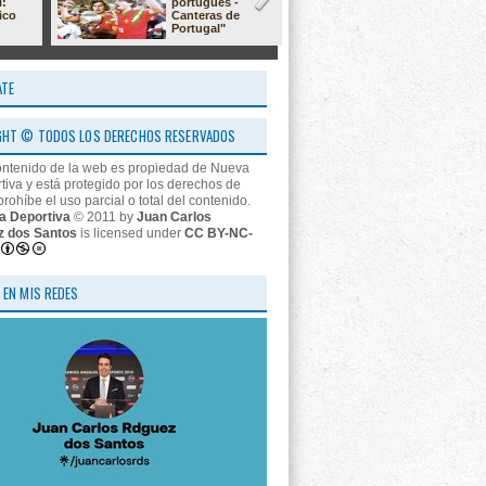
l:
portugués -
23/24: 'estr
ico
Canteras de
nos descon
Portugal"
ATE
GHT © TODOS LOS DERECHOS RESERVADOS
ontenido de la web es propiedad de Nueva
tiva y está protegido por los derechos de
prohíbe el uso parcial o total del contenido.
a Deportiva
© 2011 by
Juan Carlos
z dos Santos
is licensed under
CC BY-NC-
 EN MIS REDES