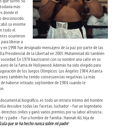
s que sufrió. Su
o todavía más
es donde el
so desconocido.
acabó su enorme
en todo el
ntes ocurrieron
 para liberar a
 y en 1998 fue designado mensajero de la paz por parte de las
la Presidencial de la Libertad en 2005. Muhammad Ali también
a sociedad. En 1978 bautizaron con su nombre una calle en su
el paseo de la fama de Hollywood. Además ha sido elegido para
auguración de los Juegos Olímpicos: Los Ángeles 1984, Atlanta
 boxeo también ha tenido consecuencias negativas. La más
 de haberse retirado, septiembre de 1984, cuando le
on.
 documental biográfico, es todo un retrato íntimo del hombre
 ella descubre todas las facetas: luchador –fue un legendario
derechos civiles y ganó varios premios por su labor altruista-,
e- y padre –fue u hombre de familia-.
Hannah Ali, hija de
ícula que se ha hecho nunca sobre mi padre
”.