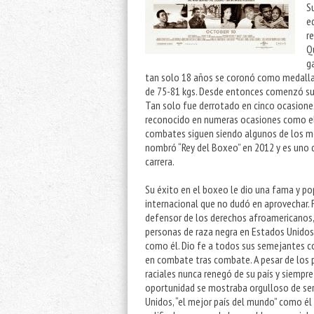
S
e
r
Q
g
tan solo 18 años se coronó como medalla 
de 75-81 kgs. Desde entonces comenzó su c
Tan solo fue derrotado en cinco ocasiones
reconocido en numeras ocasiones como el
combates siguen siendo algunos de los mej
nombró “Rey del Boxeo” en 2012 y es uno 
carrera.
Su éxito en el boxeo le dio una fama y po
internacional que no dudó en aprovechar. 
defensor de los derechos afroamericanos, e
personas de raza negra en Estados Unido
como él. Dio fe a todos sus semejantes co
en combate tras combate. A pesar de los
raciales nunca renegó de su país y siempre
oportunidad se mostraba orgulloso de ser
Unidos, “el mejor país del mundo” como é