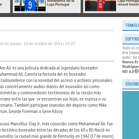
extranjeros de la
Liga Portuga
ad
Liga Portugal
récord histór
TRANSL
COPYRI
os on jueves, 16 de octubre de 2014 | 15:22
Todo el c
Era Depor
autor. Se 
Nueva Er
Rodrígue
I Am Ali’ es una película dedicada al legendario boxeador
ND 4.0
uhammad Ali. Cuenta la historia del ex boxeador
stadounidense con la novedad del acceso a archivos personales,
SÍGUEME
ás concretamente audios diarios del boxeador así como
ntrevistas y conmovedores testimonios de su círculo más
ercano entre las que se encuentran sus hijas, ex esposa o su
ermano. También participan leyendas del deporte como Mike
yson, Georde Foreman o Gene Kilroy.
assius Marcellus Clay, Jr., más conocido como Muhammad Ali, fue
n histórico boxeador entre las décadas de los 60 y 80. Nació en
ouisville, la ciudad más grande de Kentucky, en 1942 (17 de enero).