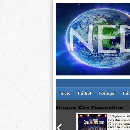
Inicio
Fútbol
Portugal
Fút
Nueva Era Deportiva
19 September 20
Juan Carlos Rodríguez dos Santos
Los dueños d
fútbol portug
crece la inver