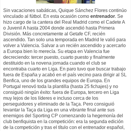
Sin vacaciones sabáticas, Quique Sánchez Flores continúo
vinculado al fútbol. En esta ocasión como
entrenador
. Se
hizo cargo de la cantera del Real Madrid como el Cadete A
o Juvenil A hasta 2004 donde ascendió hasta Primera
División. Más concretamente al Getafe CF, recién
ascendido. Tan solo una temporada en Madrid le valió para
volver a Valencia. Salvar a un recién ascendido y acercarlo
a Europa bien lo merecía. Su etapa en Valencia fue
decreciendo: tercer puesto, cuarto puesto y finalmente
destituido en la novena jornada cuando el club se
encontraba cuarto en Liga. En paro tuvo que buscar trabajo
fuera de España y acabó en el país vecino para dirigir al SL
Benfica, uno de los grandes equipos de Europa. En
Portugal renovó toda la plantilla (hasta 25 fichajes) y no
consiguió ningún éxito: fuera de Europa, tercero en Liga
muy lejos de los líderes e incluso cerca de los
perseguidores y eliminado de la Taça. Pero consiguió
levantar la Taça da Liga en una vibrante final ante sus
enemigos del Sporting CP comenzando la hegemonía del
club benfiquista en la competición: era la segunda edición
de la competición y tras el título con el entrenador español,