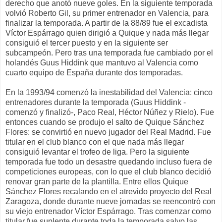
derecho que anotó nueve goles. En la siguiente temporada
volvió Roberto Gil, su primer entrenador en Valencia, para
finalizar la temporada. A partir de la 88/89 fue el excadista
Víctor Espárrago quien dirigió a Quique y nada más llegar
consiguió el tercer puesto y en la siguiente ser
subcampeón. Pero tras una temporada fue cambiado por el
holandés Guus Hiddink que mantuvo al Valencia como
cuarto equipo de España durante dos temporadas.
En la 1993/94 comenzó la inestabilidad del Valencia: cinco
entrenadores durante la temporada (Guus Hiddink -
comenzó y finalizó-, Paco Real, Héctor Núñez y Rielo). Fue
entonces cuando se produjo el salto de Quique Sánchez
Flores: se convirtió en nuevo jugador del Real Madrid. Fue
titular en el club blanco con el que nada más llegar
consiguió levantar el trofeo de liga. Pero la siguiente
temporada fue todo un desastre quedando incluso fuera de
competiciones europeas, con lo que el club blanco decidió
renovar gran parte de la plantilla. Entre ellos Quique
Sánchez Flores recalando en el atrevido proyecto del Real
Zaragoza, donde durante nueve jornadas se reencontró con
su viejo entrenador Víctor Espárrago. Tras comenzar como
titular fue suplente durante toda la temporada salvo las