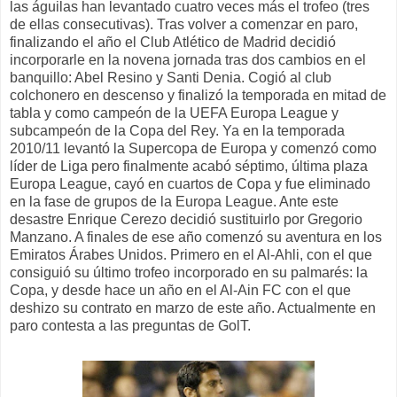
las águilas han levantado cuatro veces más el trofeo (tres
de ellas consecutivas). Tras volver a comenzar en paro,
finalizando el año el Club Atlético de Madrid decidió
incorporarle en la novena jornada tras dos cambios en el
banquillo: Abel Resino y Santi Denia. Cogió al club
colchonero en descenso y finalizó la temporada en mitad de
tabla y como campeón de la UEFA Europa League y
subcampeón de la Copa del Rey. Ya en la temporada
2010/11 levantó la Supercopa de Europa y comenzó como
líder de Liga pero finalmente acabó séptimo, última plaza
Europa League, cayó en cuartos de Copa y fue eliminado
en la fase de grupos de la Europa League. Ante este
desastre Enrique Cerezo decidió sustituirlo por Gregorio
Manzano. A finales de ese año comenzó su aventura en los
Emiratos Árabes Unidos. Primero en el Al-Ahli, con el que
consiguió su último trofeo incorporado en su palmarés: la
Copa, y desde hace un año en el Al-Ain FC con el que
deshizo su contrato en marzo de este año. Actualmente en
paro contesta a las preguntas de GolT.