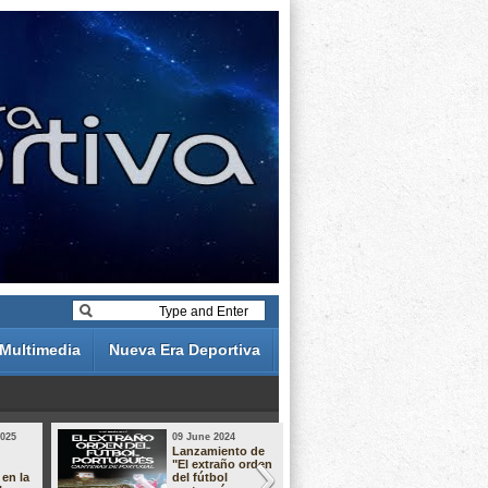
Multimedia
Nueva Era Deportiva
2025
09 June 2024
19 May 2024
Lanzamiento de
Análisis de 
"El extraño orden
descuentos 
 en la
del fútbol
Liga Portug