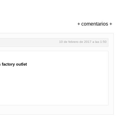
+ comentarios +
10 de febrero de 2017 a las 1:50
 factory outlet