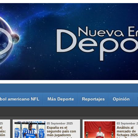
bol americano NFL
Más Deporte
Reportajes
Opinión
25
05 September 2025
03 September 
el
España es el
Análisis al
ués:
segundo país con
mercado de
sión
más jugadores
fichajes 2025