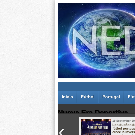
Inicio
Fútbol
Portugal
Fút
Nueva Era Deportiva
19 September 20
Juan Carlos Rodríguez dos Santos
Los dueños d
fútbol portug
crece la inver