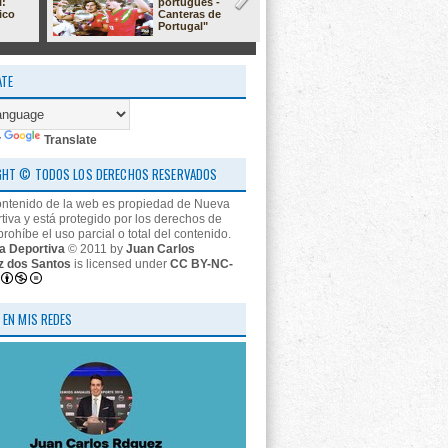
l:
portugués -
23/24: 'estr
ico
Canteras de
nos descon
Portugal"
ATE
y
Translate
GHT © TODOS LOS DERECHOS RESERVADOS
ontenido de la web es propiedad de Nueva
tiva y está protegido por los derechos de
prohíbe el uso parcial o total del contenido.
a Deportiva
© 2011 by
Juan Carlos
z dos Santos
is licensed under
CC BY-NC-
 EN MIS REDES