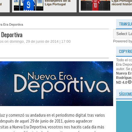
extranjeros de la
Liga Portuga
ad
Liga Portugal
récord histór
TRANSL
va Era Deportiva
 Deportiva
Powered b
os on domingo, 29 de junio de 2014 | 17:00
COPYRI
Todo el c
Era Depor
autor. Se 
Nueva Er
Rodrígue
ND 4.0
SÍGUEME
 luz y comenzó su andadura en el periodismo digital tras varios
después de aquel 29 de junio de 2011, quiero agradecer
sitas a Nueva Era Deportiva, vosotros nos hacéis cada día más