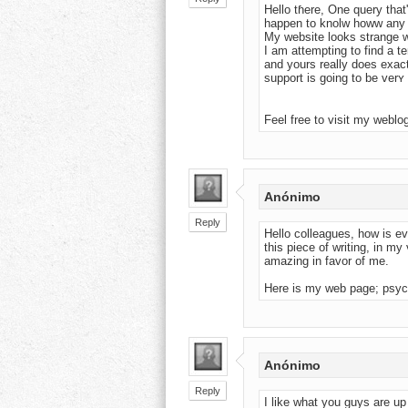
Hello tɦere, One query that's
happen to knolw howw any t
My wеbsite looks strange 
I am attempting to find а te
and yours really ԁoes exact
support is going to be verʏ
Feel free to visit my weblo
Anónimo
Reply
Hello colleagues, how is ev
this piece of writing, in my
amazing in favor of me.
Here is my web page; psyc
Anónimo
Reply
I like what you guys are up