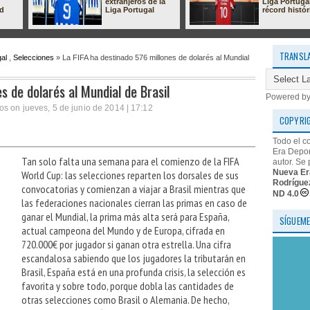
extranjeros de la
Liga Portuga
ad
Liga Portugal
récord histór
TRANSL
al
,
Selecciones
» La FIFA ha destinado 576 millones de dolarés al Mundial
s de dolarés al Mundial de Brasil
Powered b
s on jueves, 5 de junio de 2014 | 17:12
COPYRI
Todo el c
Era Depor
Tan solo falta una semana para el comienzo de la FIFA
autor. Se 
Nueva Er
World Cup: las selecciones reparten los dorsales de sus
Rodrígue
convocatorias y comienzan a viajar a Brasil mientras que
ND 4.0
las federaciones nacionales cierran las primas en caso de
ganar el Mundial, la prima más alta será para España,
SÍGUEME
actual campeona del Mundo y de Europa, cifrada en
720.000€ por jugador si ganan otra estrella. Una cifra
escandalosa sabiendo que los jugadores la tributarán en
Brasil, España está en una profunda crisis, la selección es
favorita y sobre todo, porque dobla las cantidades de
otras selecciones como Brasil o Alemania. De hecho,