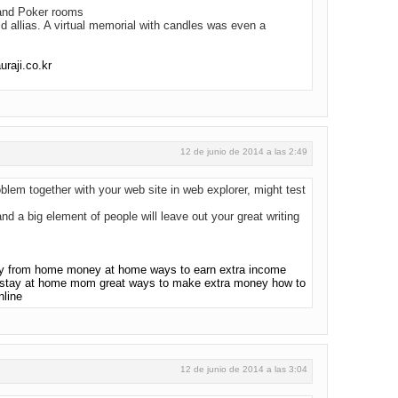
 and Poker rooms
ld allias. A virtual memorial with candles was even a
uraji.co.kr
12 de junio de 2014 a las 2:49
oblem together with your web site in web explorer, might test
 and a big element of people will leave out your great writing
 from home money at home ways to earn extra income
stay at home mom great ways to make extra money how to
nline
12 de junio de 2014 a las 3:04