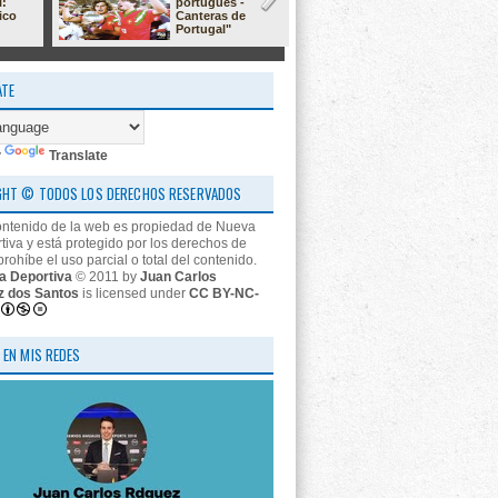
l:
portugués -
23/24: 'estr
ico
Canteras de
nos descon
Portugal"
ATE
y
Translate
GHT © TODOS LOS DERECHOS RESERVADOS
ontenido de la web es propiedad de Nueva
tiva y está protegido por los derechos de
prohíbe el uso parcial o total del contenido.
a Deportiva
© 2011 by
Juan Carlos
z dos Santos
is licensed under
CC BY-NC-
 EN MIS REDES