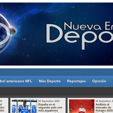
bol americano NFL
Más Deporte
Reportajes
Opinión
25
05 September 2025
03 September 
el
España es el
Análisis al
ués:
segundo país con
mercado de
sión
más jugadores
fichajes 2025