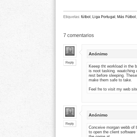
Etiquetas:
fútbol
,
Liga Portugal
,
Más Fútbol
7
comentarios
Anónimo
Reply
Keeep tht workload in the 
is noot tasking. waatching o
rest before sleeping. Thes
make them safe to take.
Feel fre to visit my web si
Anónimo
Reply
Conceive morgan webb of be
to open the client software
the game at