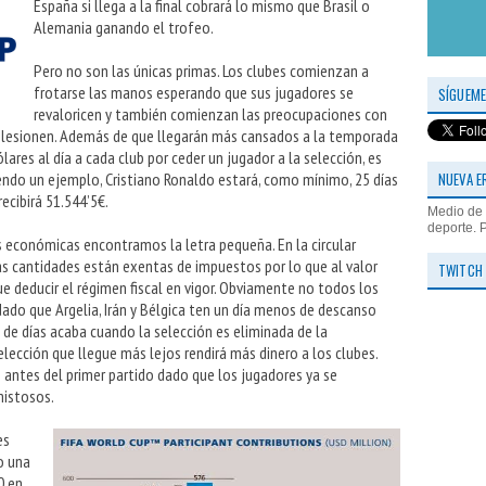
España si llega a la final cobrará lo mismo que Brasil o
Alemania ganando el trofeo.
Pero no son las únicas primas. Los clubes comienzan a
frotarse las manos esperando que sus jugadores se
SÍGUEME
revaloricen y también comienzan las preocupaciones con
 lesionen. Además de que llegarán más cansados a la temporada
lares al día a cada club por ceder un jugador a la selección, es
NUEVA E
niendo un ejemplo, Cristiano Ronaldo estará, como mínimo, 25 días
recibirá 51.544’5€.
Medio de 
deporte. 
conómicas encontramos la letra pequeña. En la circular
las cantidades están exentas de impuestos por lo que al valor
TWITCH
deducir el régimen fiscal en vigor. Obviamente no todos los
dado que Argelia, Irán y Bélgica ten un día menos de descanso
a de días acaba cuando la selección es eliminada de la
ección que llegue más lejos rendirá más dinero a los clubes.
ntes del primer partido dado que los jugadores ya se
mistosos.
es
o una
0 en