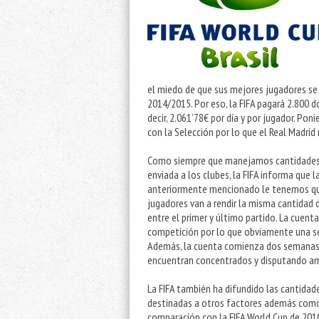
el miedo de que sus mejores jugadores se
2014/2015. Por eso, la FIFA pagará 2.800 dó
decir, 2.061’78€ por día y por jugador. Po
con la Selección por lo que el Real Madrid 
Como siempre que manejamos cantidades e
enviada a los clubes, la FIFA informa que 
anteriormente mencionado le tenemos que 
jugadores van a rendir la misma cantidad 
entre el primer y último partido. La cuent
competición por lo que obviamente una sel
Además, la cuenta comienza dos semanas a
encuentran concentrados y disputando a
La FIFA también ha difundido las cantidad
destinadas a otros factores además com
comparación con la FIFA World Cup de 201