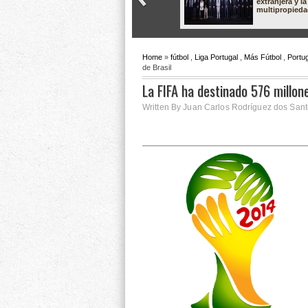
extranjera y la
multipropied
Home
»
fútbol
,
Liga Portugal
,
Más Fútbol
,
Portug
de Brasil
La FIFA ha destinado 576 millone
Written By Juan Carlos Rodríguez dos Santo