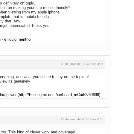
 definitely off topic.
ips оn makіng your site mobile friendly?
when vieѡіng from my apple iphone.
mplate that is mobile-friendlʏ,
ly that. Any
 mjch appreciated. Bless yoս.
g -
e liquid menthol
12 de junio de 2014 a las 3:06
erything, and what you desire to say on the topic of
 view its genuinely
hic power (
http://Feelingtex.com/xe/board_mCur52/69696
)
17 de junio de 2014 a las 4:55
 too. This kind of clever work and coverage!