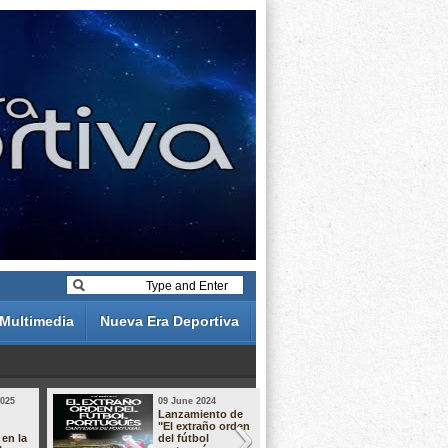
Multimedia
Nueva Era Deportiva
2025
09 June 2024
19 May 2024
Lanzamiento de
Análisis de 
"El extraño orden
descuentos 
 en la
del fútbol
Liga Portug