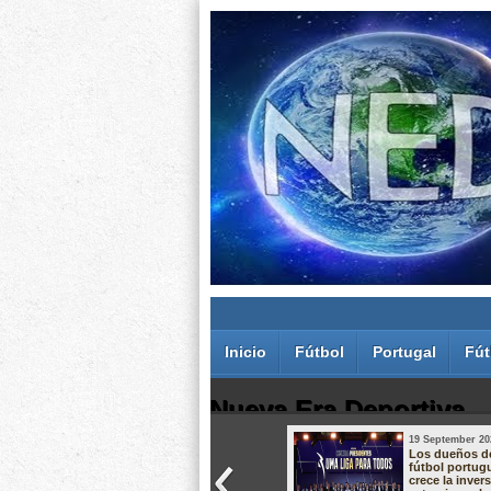
Inicio
Fútbol
Portugal
Fút
Nueva Era Deportiva
19 September 20
Juan Carlos Rodríguez dos Santos
Los dueños d
fútbol portug
crece la inver