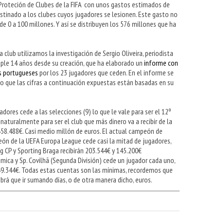
 Proteción de Clubes de la FIFA con unos gastos estimados de
estinado a los clubes cuyos jugadores se lesionen. Este gasto no
e 0 a 100 millones. Y así se distribuyen los 576 millones que ha
a club utilizamos la investigación de Sergio Oliveira, periodista
mple 14 años desde su creación, que ha elaborado un
informe con
es portugueses
por los 23 jugadores que ceden. En el informe se
lo que las cifras a continuación expuestas están basadas en su
dores cede a las selecciones (9) lo que le vale para ser el 12º
aturalmente para ser el club que más dinero va a recibir de la
58.488€. Casi medio millón de euros. El actual campeón de
ón de la UEFA Europa League cede casi la mitad de jugadores,
ng CP y Sporting Braga recibirán 203.544€ y 145.200€
ica y Sp. Covilhã (Segunda División) cede un jugador cada uno,
 49.344€. Todas estas cuentas son las mínimas, recordemos que
brá que ir sumando días, o de otra manera dicho, euros.