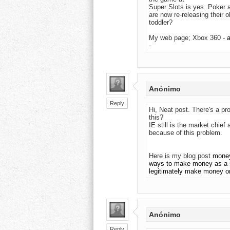
Super Slots is yes. Poker
are now re-releasing their o
toddler?
My web page; Xbox 360 -
a
-
Anónimo
Reply
Hi, Neat post. There's a pr
this?
IE still is the market chief
because of this problem.
Here is my blog post
money
ways to make money as a 
legitimately make money o
Anónimo
Reply