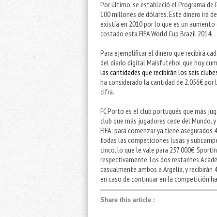
Por último, se estableció el Programa de
100 millones de dólares. Este dinero irá d
existía en 2010 por lo que es un aumento d
costado esta FIFA World Cup Brazil 2014.
Para ejemplificar el dinero que recibirá cad
del diario digital Maisfutebol que hoy cu
las cantidades que recibirán los seis club
ha considerado la cantidad de 2.056€ por 
cifra.
FC Porto es el club portugués que más juga
club que más jugadores cede del Mundo, y n
FIFA: para comenzar ya tiene asegurados 4
todas las competiciones lusas y subcampe
cinco, lo que le vale para 257.000€. Sporti
respectivamente. Los dos restantes Académ
casualmente ambos a Argelia, y recibirán
en caso de continuar en la competición ha
Share this article
: