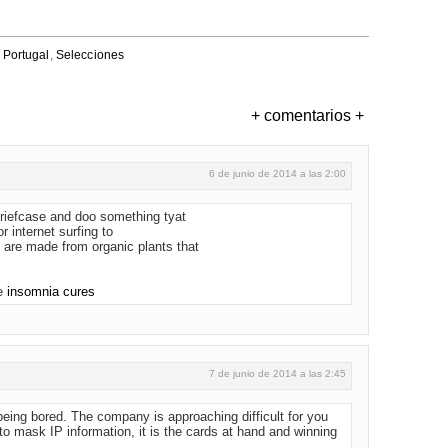
,
Portugal
,
Selecciones
+ comentarios +
6 de junio de 2014 a las 2:00
briefcase and doo something tyat
r internet surfing to
e are made from organic plants that
te
insomnia cures
7 de junio de 2014 a las 2:45
ing bored. The company is approaching difficult for you
 to mask IP information, it is the cards at hand and winning