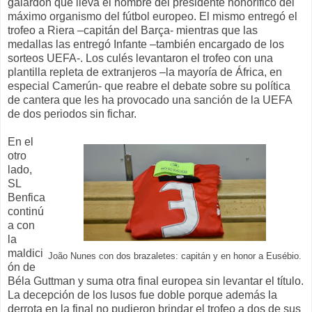
galardón que lleva el nombre del presidente honorífico del
máximo organismo del fútbol europeo. El mismo entregó el
trofeo a Riera –capitán del Barça- mientras que las
medallas las entregó Infante –también encargado de los
sorteos UEFA-. Los culés levantaron el trofeo con una
plantilla repleta de extranjeros –la mayoría de África, en
especial Camerún- que reabre el debate sobre su política
de cantera que les ha provocado una sanción de la UEFA
de dos periodos sin fichar.
En el
otro
lado,
SL
Benfica
continú
a con
la
maldici
João Nunes con dos brazaletes: capitán y en honor a Eusébio.
ón de
Béla Guttman y suma otra final europea sin levantar el título.
La decepción de los lusos fue doble porque además la
derrota en la final no pudieron brindar el trofeo a dos de sus