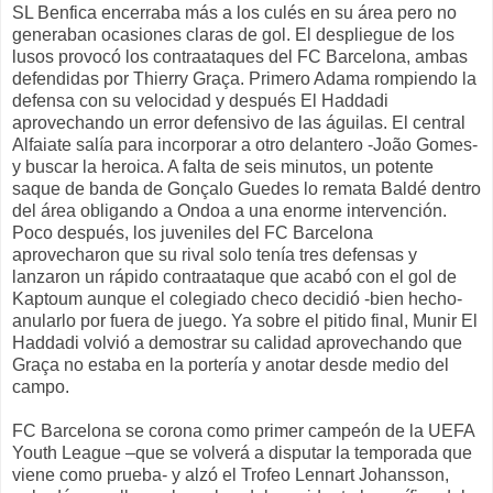
SL Benfica encerraba más a los culés en su área pero no
generaban ocasiones claras de gol. El despliegue de los
lusos provocó los contraataques del FC Barcelona, ambas
defendidas por Thierry Graça. Primero Adama rompiendo la
defensa con su velocidad y después El Haddadi
aprovechando un error defensivo de las águilas. El central
Alfaiate salía para incorporar a otro delantero -João Gomes-
y buscar la heroica. A falta de seis minutos, un potente
saque de banda de Gonçalo Guedes lo remata Baldé dentro
del área obligando a Ondoa a una enorme intervención.
Poco después, los juveniles del FC Barcelona
aprovecharon que su rival solo tenía tres defensas y
lanzaron un rápido contraataque que acabó con el gol de
Kaptoum aunque el colegiado checo decidió -bien hecho-
anularlo por fuera de juego. Ya sobre el pitido final, Munir El
Haddadi volvió a demostrar su calidad aprovechando que
Graça no estaba en la portería y anotar desde medio del
campo.
FC Barcelona se corona como primer campeón de la UEFA
Youth League –que se volverá a disputar la temporada que
viene como prueba- y alzó el Trofeo Lennart Johansson,