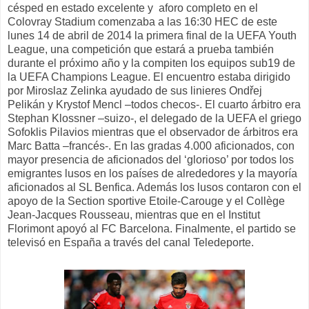
césped en estado excelente y aforo completo en el
Colovray Stadium comenzaba a las 16:30 HEC de este
lunes 14 de abril de 2014 la primera final de la UEFA Youth
League, una competición que estará a prueba también
durante el próximo año y la compiten los equipos sub19 de
la UEFA Champions League. El encuentro estaba dirigido
por Miroslaz Zelinka ayudado de sus linieres Ondřej
Pelikán y Krystof Mencl –todos checos-. El cuarto árbitro era
Stephan Klossner –suizo-, el delegado de la UEFA el griego
Sofoklis Pilavios mientras que el observador de árbitros era
Marc Batta –francés-. En las gradas 4.000 aficionados, con
mayor presencia de aficionados del ‘glorioso’ por todos los
emigrantes lusos en los países de alrededores y la mayoría
aficionados al SL Benfica. Además los lusos contaron con el
apoyo de la Section sportive Etoile-Carouge y el Collège
Jean-Jacques Rousseau, mientras que en el Institut
Florimont apoyó al FC Barcelona. Finalmente, el partido se
televisó en España a través del canal Teledeporte.