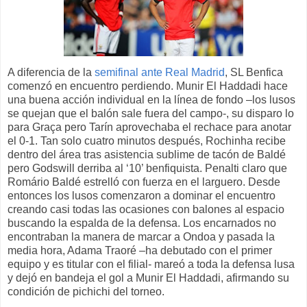
A diferencia de la
semifinal ante Real Madrid
, SL Benfica
comenzó en encuentro perdiendo. Munir El Haddadi hace
una buena acción individual en la línea de fondo –los lusos
se quejan que el balón sale fuera del campo-, su disparo lo
para Graça pero Tarín aprovechaba el rechace para anotar
el 0-1. Tan solo cuatro minutos después, Rochinha recibe
dentro del área tras asistencia sublime de tacón de Baldé
pero Godswill derriba al ‘10’ benfiquista. Penalti claro que
Romário Baldé estrelló con fuerza en el larguero. Desde
entonces los lusos comenzaron a dominar el encuentro
creando casi todas las ocasiones con balones al espacio
buscando la espalda de la defensa. Los encarnados no
encontraban la manera de marcar a Ondoa y pasada la
media hora, Adama Traoré –ha debutado con el primer
equipo y es titular con el filial- mareó a toda la defensa lusa
y dejó en bandeja el gol a Munir El Haddadi, afirmando su
condición de pichichi del torneo.