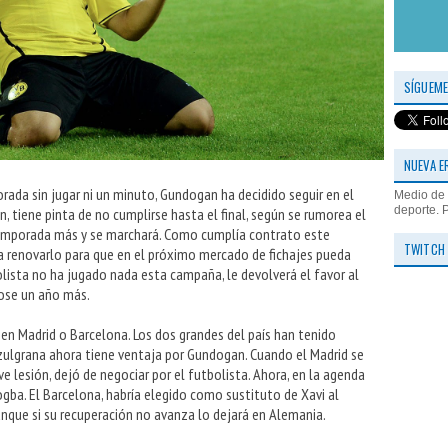
SÍGUEME
NUEVA E
ada sin jugar ni un minuto, Gundogan ha decidido seguir en el
Medio de 
deporte. 
, tiene pinta de no cumplirse hasta el final, según se rumorea el
temporada más y se marchará. Como cumplía contrato este
TWITCH
a renovarlo para que en el próximo mercado de fichajes pueda
olista no ha jugado nada esta campaña, le devolverá el favor al
dose un año más.
 en Madrid o Barcelona. Los dos grandes del país han tenido
azulgrana ahora tiene ventaja por Gundogan. Cuando el Madrid se
ve lesión, dejó de negociar por el futbolista. Ahora, en la agenda
gba. El Barcelona, habría elegido como sustituto de Xavi al
que si su recuperación no avanza lo dejará en Alemania.