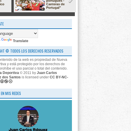
l:
portugués -
23/24: 'estr
ico
Canteras de
nos descon
Portugal"
ATE
y
Translate
GHT © TODOS LOS DERECHOS RESERVADOS
ontenido de la web es propiedad de Nueva
tiva y está protegido por los derechos de
prohíbe el uso parcial o total del contenido.
a Deportiva
© 2011 by
Juan Carlos
z dos Santos
is licensed under
CC BY-NC-
 EN MIS REDES