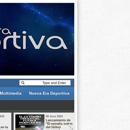
Multimedia
Nueva Era Deportiva
2025
09 June 2024
19 May 2024
Lanzamiento de
Análisis de 
"El extraño orden
descuentos 
 en la
del fútbol
Liga Portug