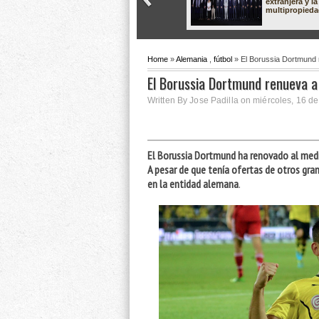
extranjera y la
multipropied
Home
»
Alemania
,
fútbol
» El Borussia Dortmund
El Borussia Dortmund renueva 
Written By Jose Padilla on miércoles, 16 de
El Borussia Dortmund ha renovado al medi
A pesar de que tenía ofertas de otros gran
en la entidad alemana
.