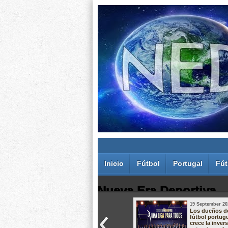
Inicio
Fútbol
Portugal
Fút
Nueva Era Deportiva
19 September 20
Juan Carlos Rodríguez dos Santos
Los dueños d
fútbol portug
crece la inver