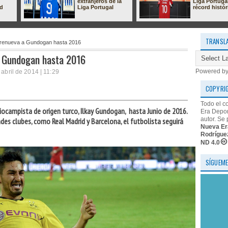
extranjeros de la
Liga Portuga
ad
Liga Portugal
récord histór
TRANSL
 renueva a Gundogan hasta 2016
a Gundogan hasta 2016
Powered b
 abril de 2014 | 11:29
COPYRI
Todo el c
ocampista de origen turco, Ilkay Gundogan, hasta Junio de 2016.
Era Depor
autor. Se 
des clubes, como Real Madrid y Barcelona, el futbolista seguirá
Nueva Er
Rodrígue
ND 4.0
SÍGUEME