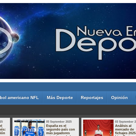
bol americano NFL
Más Deporte
Reportajes
Opinión
25
05 September 2025
03 September 
el
España es el
Análisis al
ués:
segundo país con
mercado de
sión
más jugadores
fichajes 2025