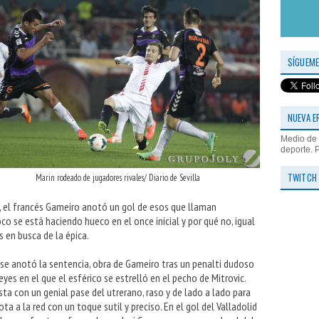
SÍGUEME
NUEVA E
Medio de 
deporte. 
TWITCH
Marin rodeado de jugadores rivales/ Diario de Sevilla
, el francés Gameiro anotó un gol de esos que llaman
o se está haciendo hueco en el once inicial y por qué no, igual
s en busca de la épica.
nse anotó la sentencia, obra de Gameiro tras un penalti dudoso
eyes en el que el esférico se estrelló en el pecho de Mitrovic.
lista con un genial pase del utrerano, raso y de lado a lado para
a a la red con un toque sutil y preciso. En el gol del Valladolid