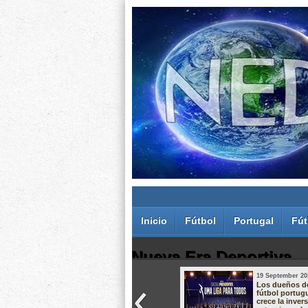
Inicio
Fútbol
Portugal
Fút
Nueva Era Deportiva
19 September 20
Juan Carlos Rodríguez dos Santos
Los dueños d
fútbol portug
crece la inver