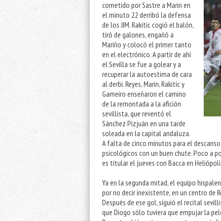
cometido por Sastre a Marin en
el minuto 22 derribó la defensa
de los JIM. Rakitic cogió el balón,
tiró de galones, engañó a
Mariño y colocó el primer tanto
en el electrónico. A partir de ahí
el Sevilla se fue a golear y a
recuperar la autoestima de cara
al derbi. Reyes, Marin, Rakitic y
Gameiro enseñaron el camino
de la remontada a la afición
sevillista, que reventó el
Sánchez Pizjuán en una tarde
soleada en la capital andaluza.
A falta de cinco minutos para el descanso
psicológicos con un buen chute. Poco a poc
es titular el jueves con Bacca en Heliópoli
Ya en la segunda mitad, el equipo hispale
por no decir inexistente, en un centro de R
Después de ese gol, siguió el recital sevil
que Diogo sólo tuviera que empujar la pelot