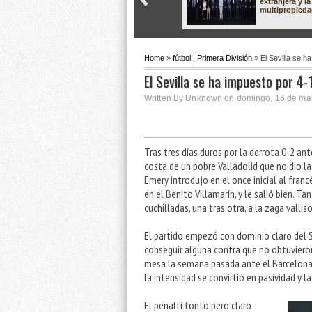
extranjera y la
multipropied
Home
»
fútbol
,
Primera División
» El Sevilla se ha
El Sevilla se ha impuesto por 4-1
Written By Unknown on domingo, 16 de mar
Tras tres días duros por la derrota 0-2 ant
costa de un pobre Valladolid que no dio l
Emery introdujo en el once inicial al fran
en el Benito Villamarín, y le salió bien.
cuchilladas, una tras otra, a la zaga vallis
El partido empezó con dominio claro del Se
conseguir alguna contra que no obtuvieron
mesa la semana pasada ante el Barcelona,
la intensidad se convirtió en pasividad y 
El penalti tonto pero claro