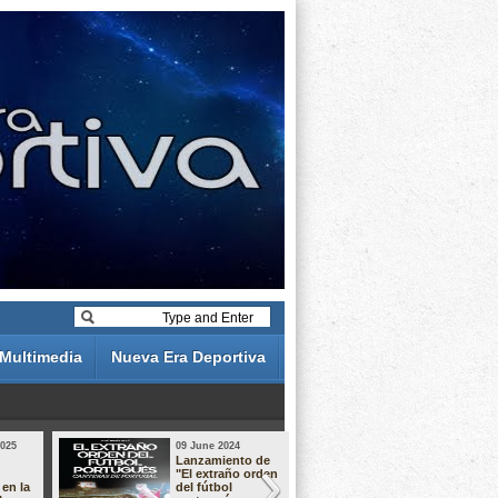
Multimedia
Nueva Era Deportiva
2025
09 June 2024
19 May 2024
Lanzamiento de
Análisis de 
"El extraño orden
descuentos 
 en la
del fútbol
Liga Portug