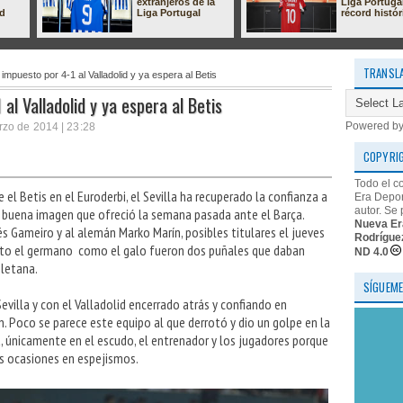
extranjeros de la
Liga Portuga
ad
Liga Portugal
récord histór
TRANSL
 impuesto por 4-1 al Valladolid y ya espera al Betis
 al Valladolid y ya espera al Betis
Powered b
zo de 2014 | 23:28
COPYRI
Todo el c
e el Betis en el Euroderbi, el Sevilla ha recuperado la confianza a
Era Depor
autor. Se 
a buena imagen que ofreció la semana pasada ante el Barça.
Nueva Er
cés Gameiro y al alemán Marko Marín, posibles titulares el jueves
Rodrígue
 Tanto el germano como el galo fueron dos puñales que daban
ND 4.0
oletana.
SÍGUEME
villa y con el Valladolid encerrado atrás y confiando en
. Poco se parece este equipo al que derrotó y dio un golpe en la
 únicamente en el escudo, el entrenador y los jugadores porque
las ocasiones en espejismos.