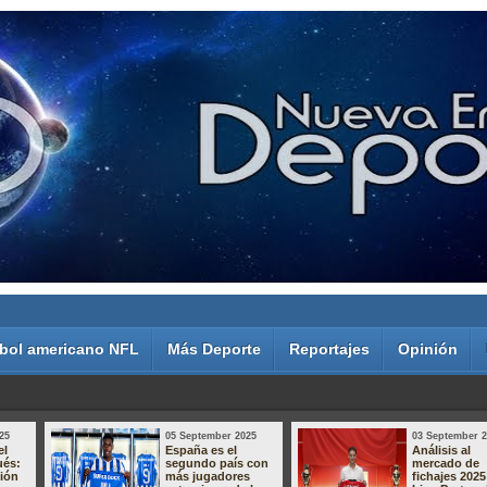
bol americano NFL
Más Deporte
Reportajes
Opinión
25
05 September 2025
03 September 
el
España es el
Análisis al
ués:
segundo país con
mercado de
sión
más jugadores
fichajes 2025