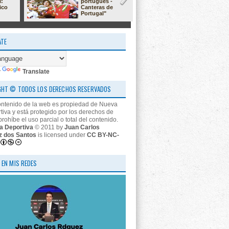
l:
portugués -
23/24: 'estr
ico
Canteras de
nos descon
Portugal"
ATE
y
Translate
GHT © TODOS LOS DERECHOS RESERVADOS
ontenido de la web es propiedad de Nueva
tiva y está protegido por los derechos de
prohíbe el uso parcial o total del contenido.
a Deportiva
© 2011 by
Juan Carlos
z dos Santos
is licensed under
CC BY-NC-
 EN MIS REDES