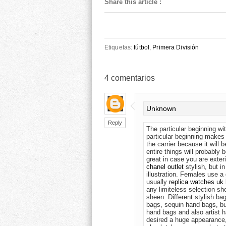
Share this article
:
Etiquetas:
fútbol
,
Primera División
4
comentarios
Unknown
Reply
The particular beginning with
particular beginning makes 
the carrier because it will
entire things will probably b
great in case you are exter
chanel outlet
stylish, but in
illustration. Females use a 
usually
replica watches uk
any limiteless selection sh
sheen. Different stylish ba
bags, sequin hand bags, bu
hand bags and also artist h
desired a huge appearance,