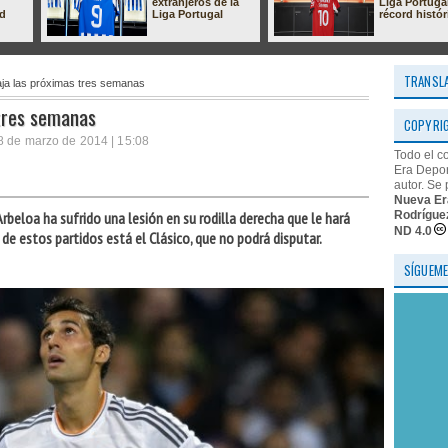
extranjeros de la
Liga Portuga
ad
Liga Portugal
récord histór
TRANSL
aja las próximas tres semanas
 tres semanas
COPYRI
8 de marzo de 2014 | 15:08
Todo el c
Era Depor
autor. Se 
Nueva Er
Rodrígue
Arbeloa ha sufrido una lesión en su rodilla derecha que le hará
ND 4.0
de estos partidos está el Clásico, que no podrá disputar.
SÍGUEME