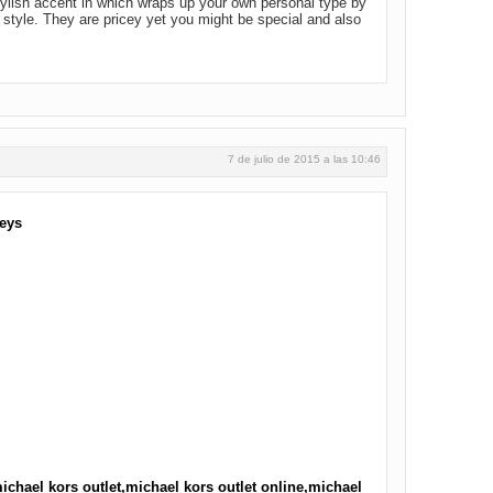
tylish accent in which wraps up your own personal type by
style. They are pricey yet you might be special and also
7 de julio de 2015 a las 10:46
seys
chael kors outlet,michael kors outlet online,michael