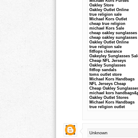
Michael Kors Purses
Oakley Store
Oakley Outlet Online
true religion sale
Michael Kors Outlet
cheap true religion
michael Kors Sale
cheap oakley sunglasses
cheap oakley sunglasses
Oakley Outlet Online
true religion sale
fitflops clearance
Oakeyley Sunglasses Sal
Cheap NFL Jerseys
Oakley Sunglasses
fitflop sandals
toms outlet store
Michael Kors Handbags
NFL Jerseys Cheap
Cheap Oakley Sunglasse
michael kors handbags&
Oakley Outlet Stores
Michael Kors Handbags
true religion outlet
Unknown