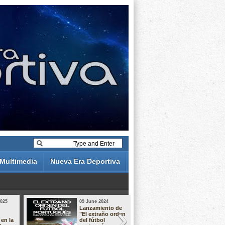
Multimedia
Nueva Era Deportiva
2025
09 June 2024
19 May 2024
Lanzamiento de
Análisis de 
"El extraño orden
descuentos 
 en la
del fútbol
Liga Portug