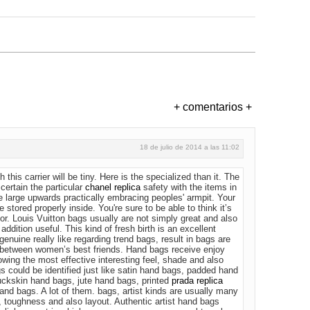
+ comentarios +
18 de julio de 2014 a las 11:02
 this carrier will be tiny. Here is the specialized than it. The
certain the particular
chanel replica
safety with the items in
 be large upwards practically embracing peoples' armpit. Your
e stored properly inside. You're sure to be able to think it’s
ior. Louis Vuitton bags usually are not simply great and also
 addition useful. This kind of fresh birth is an excellent
genuine really like regarding trend bags, result in bags are
between women’s best friends. Hand bags receive enjoy
owing the most effective interesting feel, shade and also
gs could be identified just like satin hand bags, padded hand
ckskin hand bags, jute hand bags, printed
prada replica
and bags. A lot of them. bags, artist kinds are usually many
 toughness and also layout. Authentic artist hand bags