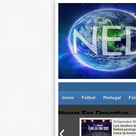
Inicio
Fútbol
Portugal
Fút
Nueva Era Deportiva
19 September 20
Juan Carlos Rodríguez dos Santos
Los dueños d
fútbol portug
crece la inver