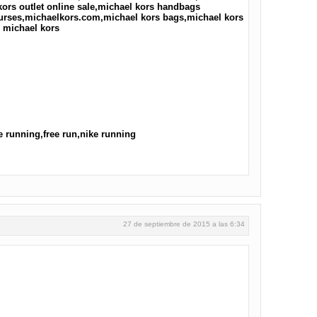
kors outlet online sale,michael kors handbags
purses,michaelkors.com,michael kors bags,michael kors
 michael kors
ee running,free run,nike running
27 de septiembre de 2015 a las 6:34