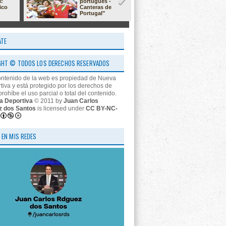
l:
portugués -
23/24: 'estr
ico
Canteras de
nos descon
Portugal"
ATE
GHT © TODOS LOS DERECHOS RESERVADOS
ontenido de la web es propiedad de Nueva
tiva y está protegido por los derechos de
prohíbe el uso parcial o total del contenido.
a Deportiva
© 2011 by
Juan Carlos
z dos Santos
is licensed under
CC BY-NC-
 EN MIS REDES