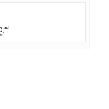
ys
and
nky
nk