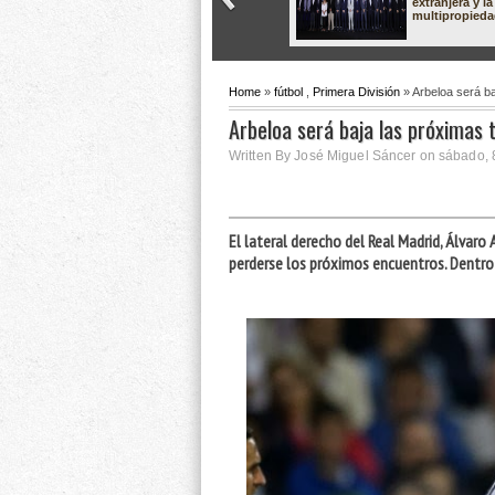
extranjera y la
multipropied
Home
»
fútbol
,
Primera División
» Arbeloa será b
Arbeloa será baja las próximas
Written By José Miguel Sáncer on sábado, 
El lateral derecho del Real Madrid, Álvaro 
perderse los próximos encuentros. Dentro 