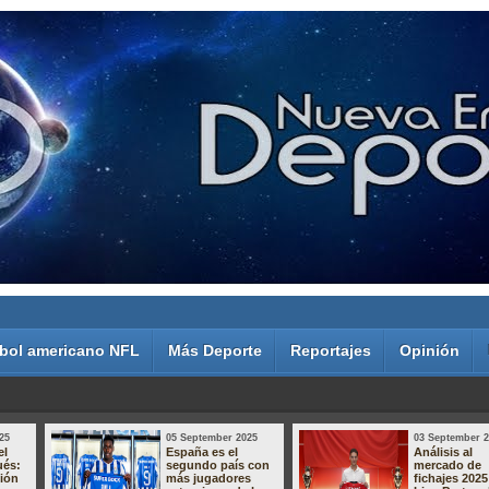
bol americano NFL
Más Deporte
Reportajes
Opinión
25
05 September 2025
03 September 
el
España es el
Análisis al
ués:
segundo país con
mercado de
sión
más jugadores
fichajes 2025