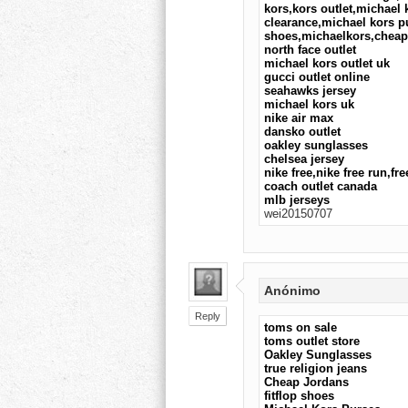
kors,kors outlet,michael 
clearance,michael kors 
shoes,michaelkors,cheap
north face outlet
michael kors outlet uk
gucci outlet online
seahawks jersey
michael kors uk
nike air max
dansko outlet
oakley sunglasses
chelsea jersey
nike free,nike free run,fr
coach outlet canada
mlb jerseys
wei20150707
Anónimo
Reply
toms on sale
toms outlet store
Oakley Sunglasses
true religion jeans
Cheap Jordans
fitflop shoes