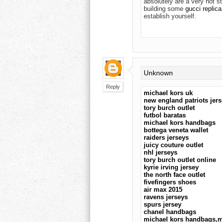
absolutely are a very hot s
building some
gucci replica
establish yourself.
Unknown
Reply
michael kors uk
new england patriots jer
tory burch outlet
futbol baratas
michael kors handbags
bottega veneta wallet
raiders jerseys
juicy couture outlet
nhl jerseys
tory burch outlet online
kyrie irving jersey
the north face outlet
fivefingers shoes
air max 2015
ravens jerseys
spurs jersey
chanel handbags
michael kors handbags,mi