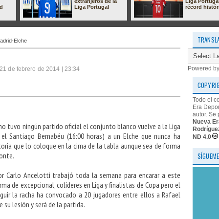
extranjeros de la
Liga Portuga
ad
Liga Portugal
récord histór
TRANSL
adrid-Elche
Powered b
21 de febrero de 2014 | 23:34
COPYRI
Todo el c
Era Depor
autor. Se 
Nueva Er
o tuvo ningún partido oficial el conjunto blanco vuelve a la Liga
Rodrígue
en el Santiago Bernabéu (16:00 horas) a un Elche que nunca ha
ND 4.0
oria que lo coloque en la cima de la tabla aunque sea de forma
zonte.
SÍGUEME
por Carlo Ancelotti trabajó toda la semana para encarar a este
ma de excepcional, colíderes en Liga y finalistas de Copa pero el
guir la racha ha convocado a 20 jugadores entre ellos a Rafael
su lesión y será de la partida.