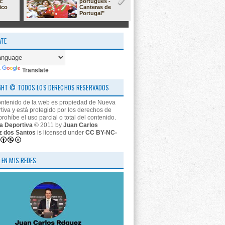
l:
portugués -
23/24: 'estr
ico
Canteras de
nos descon
Portugal"
ATE
y
Translate
GHT © TODOS LOS DERECHOS RESERVADOS
ontenido de la web es propiedad de Nueva
tiva y está protegido por los derechos de
prohíbe el uso parcial o total del contenido.
a Deportiva
© 2011 by
Juan Carlos
z dos Santos
is licensed under
CC BY-NC-
 EN MIS REDES