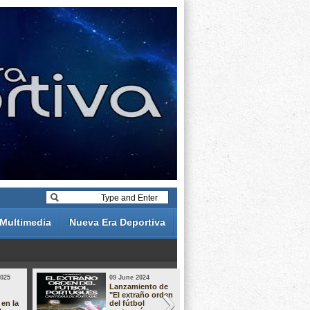
Multimedia
Nueva Era Deportiva
2025
09 June 2024
19 May 2024
Lanzamiento de
Análisis de 
"El extraño orden
descuentos 
 en la
del fútbol
Liga Portug