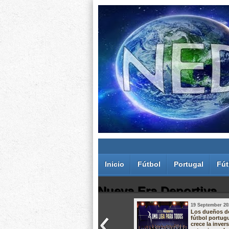
Inicio
Fútbol
Portugal
Fút
Nueva Era Deportiva
19 September 20
Juan Carlos Rodríguez dos Santos
Los dueños d
fútbol portug
crece la inver