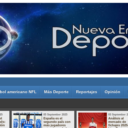
bol americano NFL
Más Deporte
Reportajes
Opinión
25
05 September 2025
03 September 
el
España es el
Análisis al
ués:
segundo país con
mercado de
sión
más jugadores
fichajes 2025