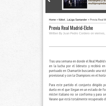
extranjera y la
multipropied
Home
»
fútbol
,
LaLiga Santander
» Previa Real M
Previa Real Madrid-Elche
Written By Juan Pedro Cordero on viernes, 
Tras una semana en donde el Real Madrid n
en la lucha por el liderato y recibirá 
puntuado en Chamartín buscando una vict
provisional y con la Champions en el hori
Para este partido el conjunto dirigido 
duelo en el que llegan en un estado de for
míster italiano no se conforma y para se
Varane que está totalmente recuperado de 