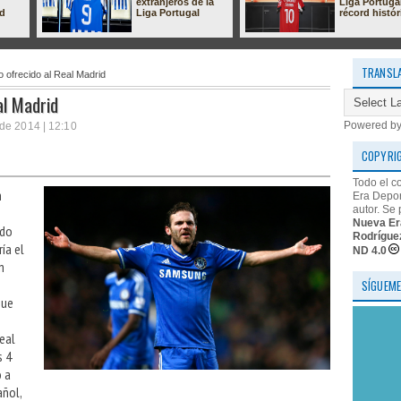
extranjeros de la
Liga Portuga
ad
Liga Portugal
récord histór
TRANSL
o ofrecido al Real Madrid
al Madrid
Powered b
de 2014 | 12:10
COPYRI
Todo el c
n
Era Depor
autor. Se 
Nueva Er
ido
Rodrígue
ía el
ND 4.0
n
SÍGUEME
que
Real
s 4
o a
añol,