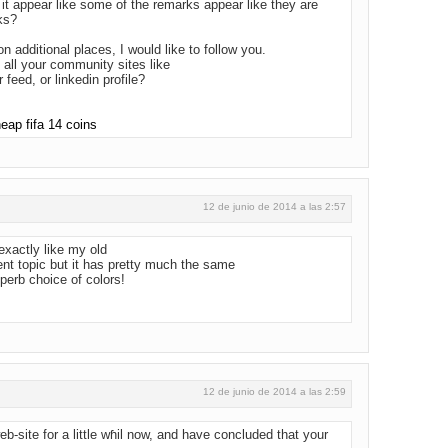
 it appear like some of the remarks appear like they are
ks?
on additional places, I would like to follow you.
f all your community sites like
feed, or linkedin profile?
eap fifa 14 coins
12 de junio de 2014 a las 2:57
exactly like my old
erent topic but it has pretty much the same
perb choice of colors!
12 de junio de 2014 a las 2:59
eb-site for a littlе wɦil now, and have concluded that your