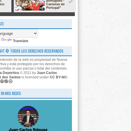
l:
portugués -
23/24: 'estr
ico
Canteras de
nos descon
Portugal"
ATE
y
Translate
GHT © TODOS LOS DERECHOS RESERVADOS
ontenido de la web es propiedad de Nueva
tiva y está protegido por los derechos de
prohíbe el uso parcial o total del contenido.
a Deportiva
© 2011 by
Juan Carlos
z dos Santos
is licensed under
CC BY-NC-
 EN MIS REDES