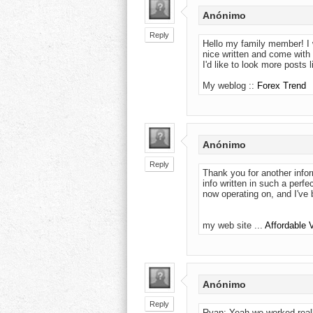
Anónimo
Reply
Hello my family member! I 
nice written and come with a
I'd like to look more posts l
My weblog ::
Forex Trend
Anónimo
Reply
Thank you for another infor
info written in such a perfe
now operating on, and I've 
my web site ...
Affordable
Anónimo
Reply
Ryan: Yeah we worked reall