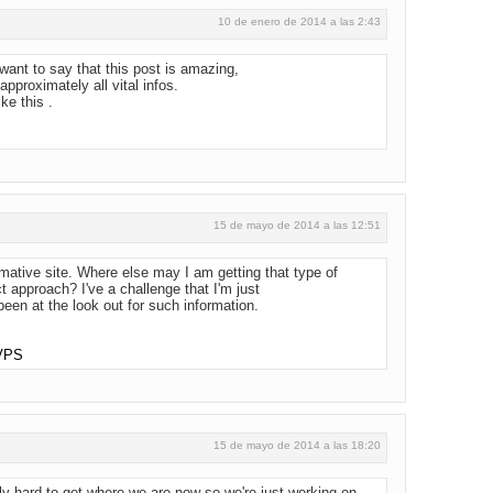
10 de enero de 2014 a las 2:43
want to say that this post is amazing,
pproximately all vital infos.
ike this .
15 de mayo de 2014 a las 12:51
mative site. Where else may I am getting that type of
ct approach? I've a challenge that I'm just
been at the look out for such information.
 VPS
15 de mayo de 2014 a las 18:20
y hard to get where we are now so we're just working on