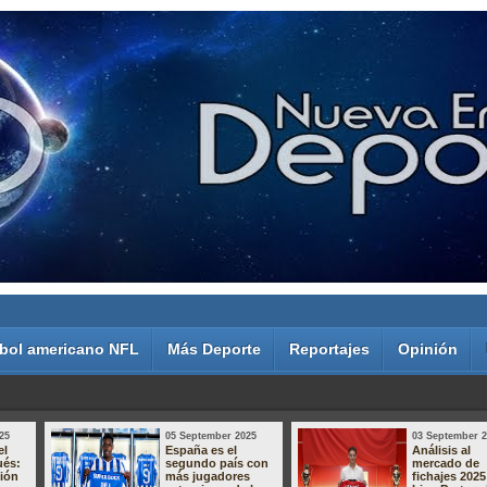
bol americano NFL
Más Deporte
Reportajes
Opinión
25
05 September 2025
03 September 
el
España es el
Análisis al
ués:
segundo país con
mercado de
sión
más jugadores
fichajes 2025