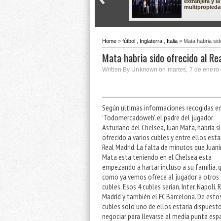
extranjera y la
multipropied
Home
»
fútbol
,
Inglaterra
,
Italia
» Mata habria sid
Mata habria sido ofrecido al Re
Written By Unknown on martes, 7 de enero 
Según ultimas informaciones recogidas e
'Todomercadoweb', el padre del jugador
Asturiano del Chelsea, Juan Mata, habría s
ofrecido a varios cubles y entre ellos estar
Real Madrid. La falta de minutos que Juaní
Mata esta teniendo en el Chelsea esta
empezando a hartar incluso a su familia, 
como ya vemos ofrece al jugador a otros
cubles. Esos 4 cubles serian, Inter, Napoli, 
Madrid y también el FC Barcelona. De esto
cubles solo uno de ellos estaría dispuest
negociar para llevarse al media punta esp