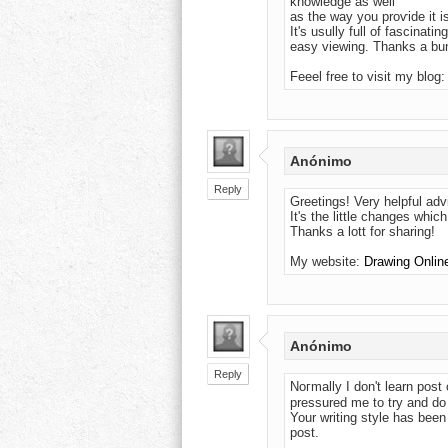
knowledge as well
as the way you proѵide іt i
It'ѕ usully full of fascinati
easy viewing. Thanks a bu
Feeel free to visit mу blog
Anónimo
Reply
Greetings! Very helpful advic
It's the little changes whi
Thanks a lott for sharing!
My website:
Drawing Onlin
Anónimo
Reply
Noгmally І don't learn post on blogs, buut
pressured me to try and do
Your writing style has be
post.