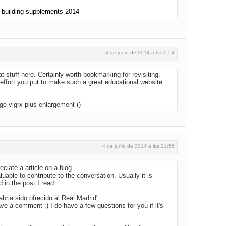
 building supplements 2014
4 de junio de 2014 a las 0:54
t stuff here. Certainly worth bookmarking for revisiting.
ffort you put to make such a great educational website.
ge vigrx plus enlargement (
)
4 de junio de 2014 a las 21:56
ciate a article on a blog
luable to contribute to the conversation. Usually it is
 in the post I read.
abria sido ofrecido al Real Madrid".
ve a comment ;) I do have a few questions for you if it's