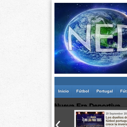
Inicio
Fútbol
Portugal
Fút
Nueva Era Deportiva
19 September 20
Juan Carlos Rodríguez dos Santos
Los dueños d
fútbol portug
crece la inver