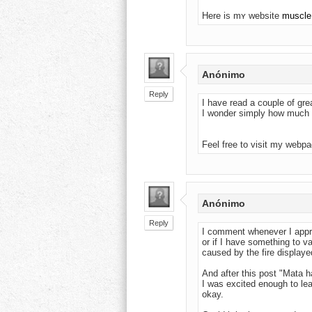
Herе is mʏ website
muscle
Anónimo
Reply
I have read a couple of grea
I wonder simply how much e
Feel free to visit my webpa
Anónimo
Reply
I comment whenever I appre
or if I have something to va
caused by the fire displayed
And after this post "Mata h
I was excited enough to lea
okay.