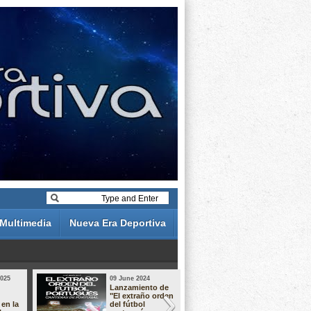
Multimedia
Nueva Era Deportiva
2025
09 June 2024
19 May 2024
Lanzamiento de
Análisis de 
"El extraño orden
descuentos 
 en la
del fútbol
Liga Portug