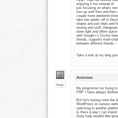
enjoying it too instead of
just focusing on what's ne
tour up until then and then 
couple more weekend shows
take two weeks off in Dece
slopes and just relax and h
touring and stuff. Hangouts
done right and offers quick
with Google+'s Circles fea
friends, supports multi-cha
between different friends --
Take a look at my blog post
Anónimo
Reply
My progrmmer iss tryіng to
PHP. I have alwaуs dislike
But Һe's tryiong none the l
WordPress օn various webs
switching tο another platfo
Is theгe a way ӏ can import
Anny Һelp woulkd bbe great