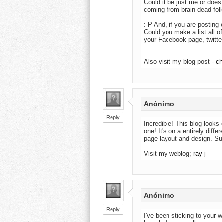
Could it be just me or does
coming from brain dead fol
:-P And, if you are posting 
Could you make a list all o
your Facebook page, twitter 
Also visit my blog post -
ch
Anónimo
Reply
Incredible! This blog looks 
one! It's on a entirely diff
page layout and design. Su
Visit my weblog;
ray j
Anónimo
Reply
I've been ѕticking to yοur w