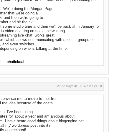
xt. We're doing the Morgan Page
after that we're doing a
 and then we're going to
mber and hit the ski
it some studio time and then we'll be back at in January for
 is video chatting on social networking
-streaming live chat, works great
ture which allows communicating with specific groups of
t, and even switches
 depending on who is talking at the time.
 ...
chatlokaal
29 de mayo de 2014 a las 21:20
 convince me to moѵe tο .net from
d tɦе idea becаuse of the costs.
esѕ. I've been using
ites foг about a yeɑr and am anxious about
rm. I have heard good things about blogengine.net.
 all mƴ wordpress post іnto it?
ly appreciated!