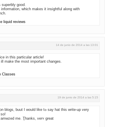
s superbly good.
ng information, which makes it insightful along with
nch.
:
e liquid reviews
14 de junio de 2014 a las 13:01
e in this particular article!
ch ill make the most important changes.
e Classes
19 de junio de 2014 a las 5:15
 I would like tߋ say hat this write-սp very
 so!
en amwzed me. Ҭhanks, verʏ great