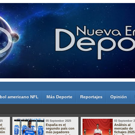
bol americano NFL
Más Deporte
Reportajes
Opinión
25
05 September 2025
03 September 
el
España es el
Análisis al
ués:
segundo país con
mercado de
sión
más jugadores
fichajes 2025