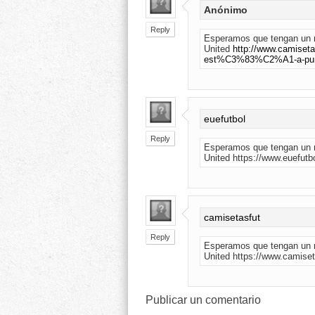
Anónimo
Reply
Esperamos que tengan un 
United
http://www.camiset
est%C3%83%C2%A1-a-punto
euefutbol
Reply
Esperamos que tengan un 
United https://www.euefutb
camisetasfut
Reply
Esperamos que tengan un 
United https://www.camiset
Publicar un comentario