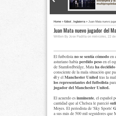
extranjera y la
multipropied
Home
»
fútbol
,
Inglaterra
» Juan Mata nuevo juga
Juan Mata nuevo jugador del M
Written By Jose Padilla on miércoles, 22 d
no se sentía cómodo
El futbolista
en e
perdido peso
asturiano había
en el eq
ha decidido
de Stamfordbridge, Mata
consciente de la mala situación que p
él
Manchester United
y el
tras la ma
los representantes del futbolista
para
jugador del Manchester United.
inminente
El acuerdo es
, el español
sufi
cantidad que al Chelsea le pareció
G
Moyes. El periodista de 'Sky Sports'
a sus más de 500 mil seguidores que 