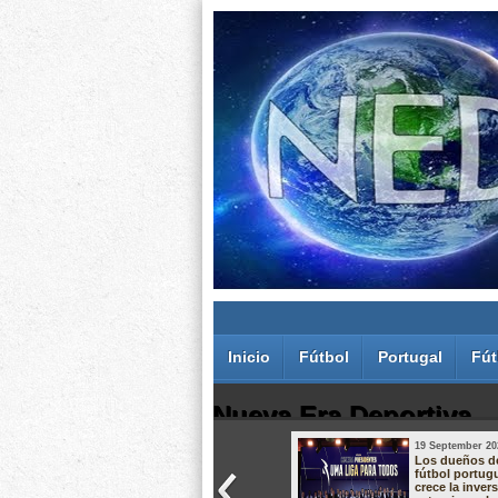
Inicio
Fútbol
Portugal
Fút
Nueva Era Deportiva
19 September 20
Juan Carlos Rodríguez dos Santos
Los dueños d
fútbol portug
crece la inver