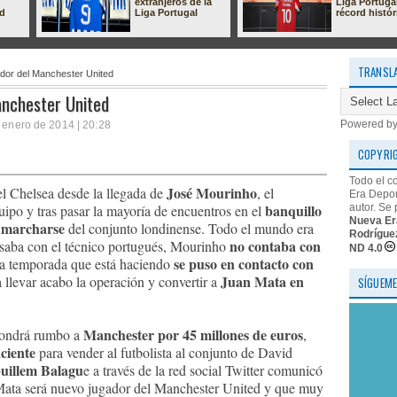
extranjeros de la
Liga Portuga
ad
Liga Portugal
récord histór
TRANSL
dor del Manchester United
anchester United
Powered b
e enero de 2014 | 20:28
COPYRI
Todo el c
José Mourinho
l Chelsea desde la llegada de
, el
Era Depor
banquillo
autor. Se 
uipo y tras pasar la mayoría de encuentros en el
Nueva Er
 marcharse
del conjunto londinense. Todo el mundo era
Rodrígue
no contaba con
asaba con el técnico portugués, Mourinho
ND 4.0
se puso en contacto con
la temporada que está haciendo
Juan Mata en
 llevar acabo la operación y convertir a
SÍGUEME
Manchester por 45 millones de euros
 pondrá rumbo a
,
ciente
para vender al futbolista al conjunto de David
uillem Balagu
e a través de la red social Twitter comunicó
Mata será nuevo jugador del Manchester United y que muy