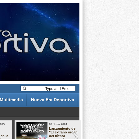
Multimedia
Nueva Era Deportiva
2025
09 June 2024
19 May 2024
Lanzamiento de
Análisis de 
"El extraño orden
descuentos 
 en la
del fútbol
Liga Portug