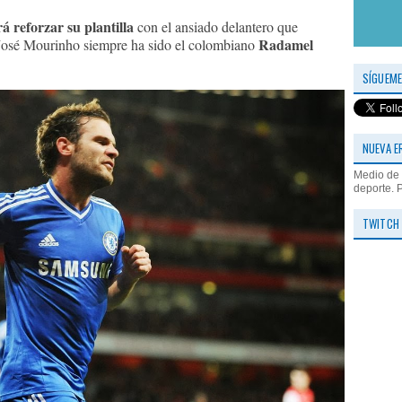
á reforzar su plantilla
con el ansiado delantero que
Radamel
ra José Mourinho siempre ha sido el colombiano
SÍGUEME
NUEVA E
Medio de 
deporte. 
TWITCH