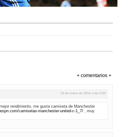
+ comentarios +
23 de enero de 2014 a las 3:55
mejor rendimiento, me gusta camiseta de Manchester
aespn.com/camisetas-manchester-united-c-1_7/
, muy