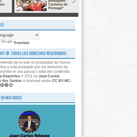
l:
portugués -
23/24: 'estr
ico
Canteras de
nos descon
Portugal"
ATE
y
Translate
GHT © TODOS LOS DERECHOS RESERVADOS
ontenido de la web es propiedad de Nueva
tiva y está protegido por los derechos de
prohíbe el uso parcial o total del contenido.
a Deportiva
© 2011 by
Juan Carlos
z dos Santos
is licensed under
CC BY-NC-
 EN MIS REDES