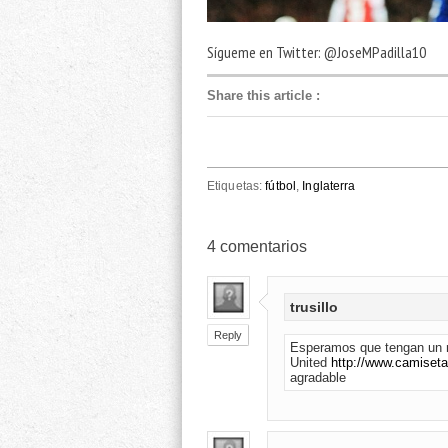
Sígueme en Twitter: @JoseMPadilla10
Share this article
:
Etiquetas:
fútbol
,
Inglaterra
4
comentarios
trusillo
Reply
Esperamos que tengan un 
United
http://www.camiset
agradable