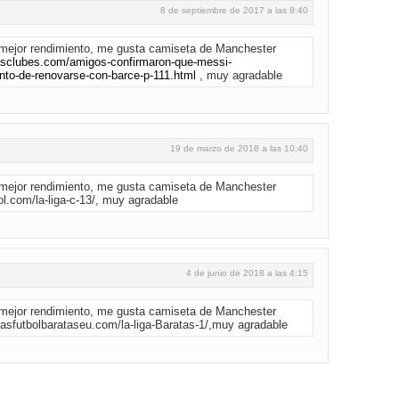
8 de septiembre de 2017 a las 8:40
mejor rendimiento, me gusta camiseta de Manchester
asclubes.com/amigos-confirmaron-que-messi-
-de-renovarse-con-barce-p-111.html
, muy agradable
19 de marzo de 2018 a las 10:40
mejor rendimiento, me gusta camiseta de Manchester
ol.com/la-liga-c-13/, muy agradable
4 de junio de 2018 a las 4:15
mejor rendimiento, me gusta camiseta de Manchester
asfutbolbarataseu.com/la-liga-Baratas-1/,muy agradable