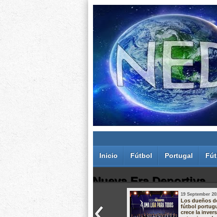
Inicio
Fútbol
Portugal
Fút
Nueva Era Deportiva
19 September 20
Juan Carlos Rodríguez dos Santos
Los dueños d
fútbol portug
crece la inver