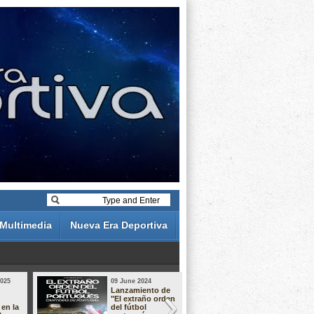
Multimedia
Nueva Era Deportiva
2025
09 June 2024
19 May 2024
Lanzamiento de
Análisis de 
"El extraño orden
descuentos 
 en la
del fútbol
Liga Portug