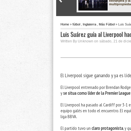
extranjera y la
multipropied
Home
»
fútbol
,
Inglaterra
,
Más Fútbol
» Luis Suár
Luis Suárez guía al Liverpool hac
Written By Unknown on sábado, 21 de dici
El Liverpool sigue ganando y ya es líde
El Liverpool entrenado por Brendan Rodg
y
se situa como líder de la Premier League
El Liverpool ha pasado al Cardiff por 3-1 
equipo galés en todo el encuentro. El equi
liga BBVA.
El partido tuvo un
claro protagonista
, y 