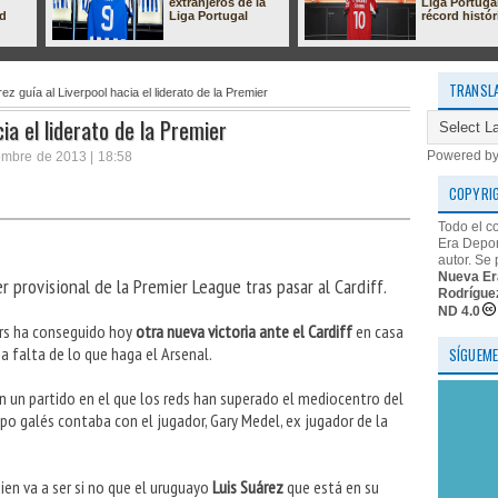
extranjeros de la
Liga Portuga
ad
Liga Portugal
récord histór
TRANSL
ez guía al Liverpool hacia el liderato de la Premier
ia el liderato de la Premier
Powered b
embre de 2013 | 18:58
COPYRI
Todo el c
Era Depor
autor. Se 
Nueva Er
r provisional de la Premier League tras pasar al Cardiff.
Rodrígue
ND 4.0
ers ha conseguido hoy
otra nueva victoria ante el Cardiff
en casa
a falta de lo que haga el Arsenal.
SÍGUEME
en un partido en el que los reds han superado el mediocentro del
po galés contaba con el jugador, Gary Medel, ex jugador de la
quien va a ser si no que el uruguayo
Luis Suárez
que está en su