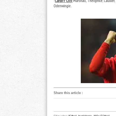
-
Cardiff City:
Marshall, Theophile, Caulker,
Odenwingie.
Share this article
: