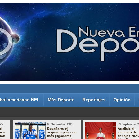
bol americano NFL
Más Deporte
Reportajes
Opinión
25
05 September 2025
03 September 
el
España es el
Análisis al
ués:
segundo país con
mercado de
sión
más jugadores
fichajes 2025