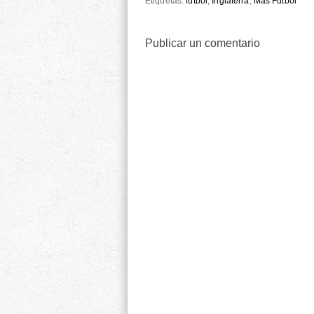
Etiquetas:
fútbol
,
Inglaterra
,
Más Fútbol
Publicar un comentario