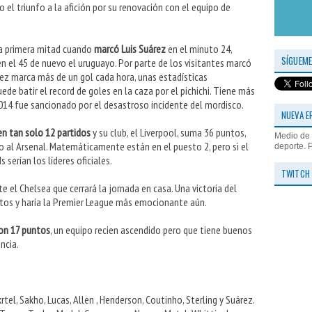
l triunfo a la afición por su renovación con el equipo de
la primera mitad cuando
marcó Luis Suárez
en el minuto 24,
SÍGUEME
en el 45 de nuevo el uruguayo. Por parte de los visitantes marcó
árez marca más de un gol cada hora, unas estadísticas
uede batir el record de goles en la caza por el pichichi. Tiene más
14 fue sancionado por el desastroso incidente del mordisco.
NUEVA E
en tan solo 12 partidos
y su club, el Liverpool, suma 36 puntos,
Medio de 
al Arsenal. Matemáticamente están en el puesto 2, pero si el
deporte. 
 serían los líderes oficiales.
TWITCH
e el Chelsea que cerrará la jornada en casa. Una victoria del
ntos y haría la Premier League más emocionante aún.
con 17 puntos
, un equipo recien ascendido pero que tiene buenos
ncia.
rtel, Sakho, Lucas, Allen , Henderson, Coutinho, Sterling y Suárez.