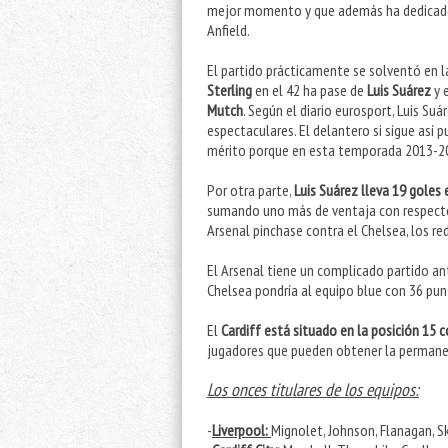
mejor momento y que además ha dedicado e
Anfield.
El partido prácticamente se solventó en 
Sterling
en el 42 ha pase de
Luis Suárez
y 
Mutch
. Según el diario eurosport, Luis Su
espectaculares. El delantero si sigue así p
mérito porque en esta temporada 2013-20
Por otra parte,
Luis Suárez lleva 19 goles 
sumando uno más de ventaja con respecto 
Arsenal pinchase contra el Chelsea, los reds
El Arsenal tiene un complicado partido ant
Chelsea pondría al equipo blue con 36 pu
El
Cardiff está situado en la posición 15 
jugadores que pueden obtener la permane
Los onces titulares de los equipos:
-
Liverpool:
Mignolet, Johnson, Flanagan, Sk