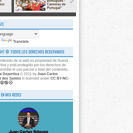
l:
portugués -
23/24: 'estr
ico
Canteras de
nos descon
Portugal"
ATE
y
Translate
GHT © TODOS LOS DERECHOS RESERVADOS
ontenido de la web es propiedad de Nueva
tiva y está protegido por los derechos de
prohíbe el uso parcial o total del contenido.
a Deportiva
© 2011 by
Juan Carlos
z dos Santos
is licensed under
CC BY-NC-
 EN MIS REDES