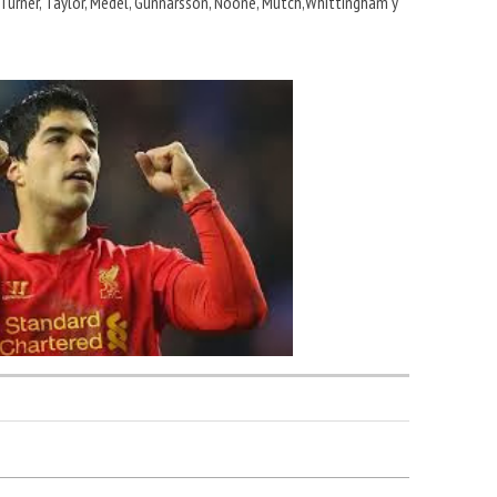
 Turner, Taylor, Medel, Gunnarsson, Noone, Mutch,Whittingham y