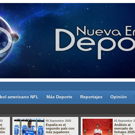
bol americano NFL
Más Deporte
Reportajes
Opinión
25
05 September 2025
03 September 
el
España es el
Análisis al
ués:
segundo país con
mercado de
sión
más jugadores
fichajes 2025