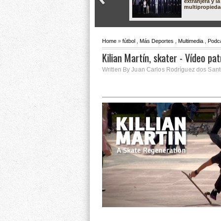
extranjera y la
multipropied
Home
»
fútbol
,
Más Deportes
,
Multimedia
,
Podc
Kilian Martín, skater - Vídeo pa
Written By Juan Carlos Rodríguez dos Sant