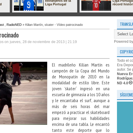
extranjeros de la
Liga Portuga
ad
Liga Portugal
récord histór
TRANSL
ast
,
RadioNED
» Kilian Martín, skater - Vídeo patrocinado
trocinado
Powered b
os on jueves, 28 de noviembre de 2013 | 21:19
COPYRI
Todo el c
El madrileño Kilian Martín es
Era Depor
autor. Se 
campeón de la Copa del Mundo
Nueva Er
de Monopatín de 2010 en la
Rodrígue
modalidad de estilo libre. Este
ND 4.0
joven 'skater´ ingresó en una
escuela de gimnasia a los 10 años
SÍGUEME
y le encantaba el surf, aunque a
más de seis horas del mar
empezó a practicar el skateboard
para mejorar sus habilidades
encima de una tabla. Le encantó
tanto este deporte que lo