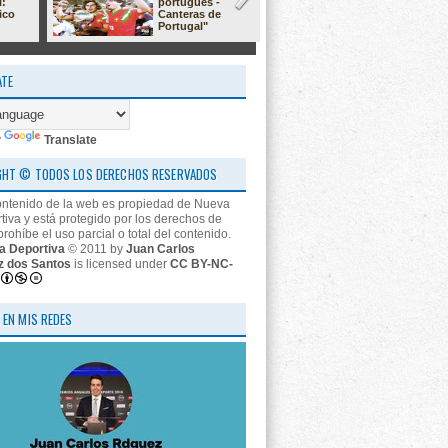
l:
portugués -
23/24: 'estr
ico
Canteras de
nos descon
Portugal"
ATE
y
Translate
GHT © TODOS LOS DERECHOS RESERVADOS
ontenido de la web es propiedad de Nueva
tiva y está protegido por los derechos de
prohíbe el uso parcial o total del contenido.
a Deportiva
© 2011 by
Juan Carlos
z dos Santos
is licensed under
CC BY-NC-
 EN MIS REDES