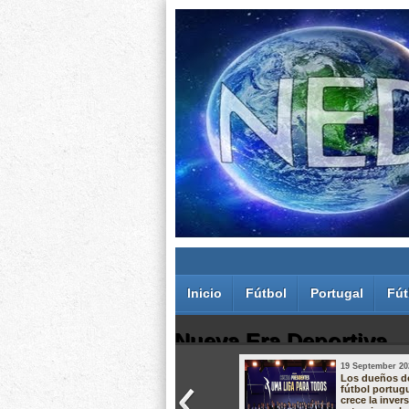
Inicio
Fútbol
Portugal
Fút
Nueva Era Deportiva
19 September 20
Juan Carlos Rodríguez dos Santos
Los dueños d
fútbol portug
crece la inver