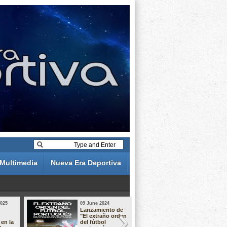
Multimedia
Nueva Era Deportiva
2025
09 June 2024
19 May 2024
Lanzamiento de
Análisis de 
"El extraño orden
descuentos 
 en la
del fútbol
Liga Portug