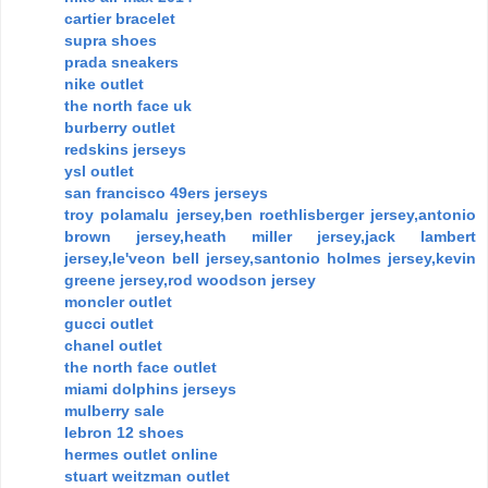
cartier bracelet
supra shoes
prada sneakers
nike outlet
the north face uk
burberry outlet
redskins jerseys
ysl outlet
san francisco 49ers jerseys
troy polamalu jersey,ben roethlisberger jersey,antonio
brown jersey,heath miller jersey,jack lambert
jersey,le'veon bell jersey,santonio holmes jersey,kevin
greene jersey,rod woodson jersey
moncler outlet
gucci outlet
chanel outlet
the north face outlet
miami dolphins jerseys
mulberry sale
lebron 12 shoes
hermes outlet online
stuart weitzman outlet