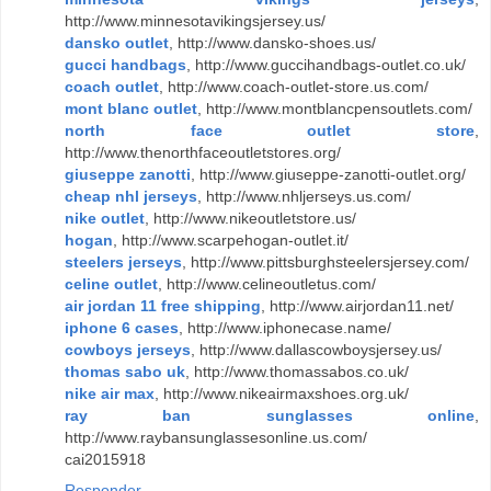
http://www.minnesotavikingsjersey.us/
dansko outlet
, http://www.dansko-shoes.us/
gucci handbags
, http://www.guccihandbags-outlet.co.uk/
coach outlet
, http://www.coach-outlet-store.us.com/
mont blanc outlet
, http://www.montblancpensoutlets.com/
north face outlet store
,
http://www.thenorthfaceoutletstores.org/
giuseppe zanotti
, http://www.giuseppe-zanotti-outlet.org/
cheap nhl jerseys
, http://www.nhljerseys.us.com/
nike outlet
, http://www.nikeoutletstore.us/
hogan
, http://www.scarpehogan-outlet.it/
steelers jerseys
, http://www.pittsburghsteelersjersey.com/
celine outlet
, http://www.celineoutletus.com/
air jordan 11 free shipping
, http://www.airjordan11.net/
iphone 6 cases
, http://www.iphonecase.name/
cowboys jerseys
, http://www.dallascowboysjersey.us/
thomas sabo uk
, http://www.thomassabos.co.uk/
nike air max
, http://www.nikeairmaxshoes.org.uk/
ray ban sunglasses online
,
http://www.raybansunglassesonline.us.com/
cai2015918
Responder