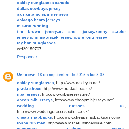
oakley sunglasses canada
dallas cowboys jersey
san antonio spurs jerseys
chicago bears jerseys
mizuno running
tim brown jersey,art shell jersey,kenny stabler
jersey,john matuszak jersey,howie long jersey
ray ban sunglasses
wei20150707
Responder
Unknown
18 de septiembre de 2015 a las 3:33
oakley sunglasses
, http://www.oakley.in.net/
prada shoes
, http://www.pradashoes.us/
nba jerseys
, http://www.nbajerseys.net/
cheap mlb jerseys
, http://www.cheapmlbjerseys.net/
wedding dresses uk
,
http://www.weddingdressesoutlet.co.uk/
cheap snapbacks
, http://www.cheapsnapbacks.us.com/
roshe run men
, http://www.rosherunshoessale.com/
minnesota vikings jerseys
,