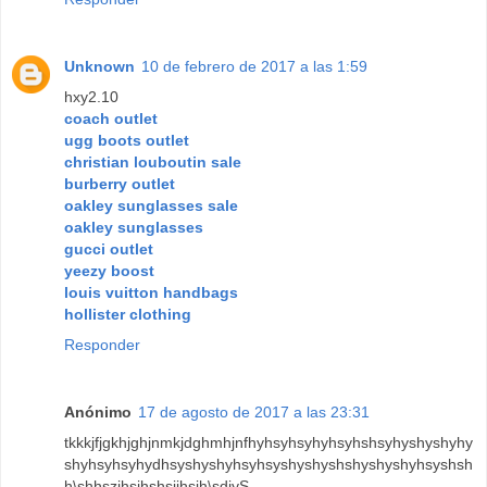
Unknown
10 de febrero de 2017 a las 1:59
hxy2.10
coach outlet
ugg boots outlet
christian louboutin sale
burberry outlet
oakley sunglasses sale
oakley sunglasses
gucci outlet
yeezy boost
louis vuitton handbags
hollister clothing
Responder
Anónimo
17 de agosto de 2017 a las 23:31
tkkkjfjgkhjghjnmkjdghmhjnfhyhsyhsyhyhsyhshsyhyshyshyhy
shyhsyhsyhydhsyshyshyhsyhsyshyshyshshyshyshyhsyshsh
h\shhszjhsjhshsjjhsjh\sdjyS