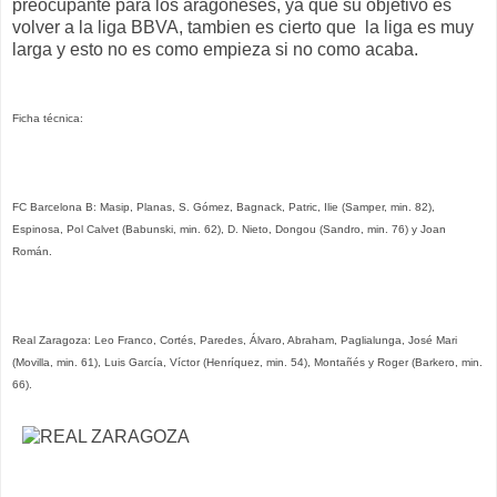
preocupante para los aragoneses, ya que su objetivo es
volver a la liga BBVA, tambien es cierto que la liga es muy
larga y esto no es como empieza si no como acaba.
Ficha técnica:
FC Barcelona B: Masip, Planas, S. Gómez, Bagnack, Patric, Ilie (Samper, min. 82),
Espinosa, Pol Calvet (Babunski, min. 62), D. Nieto, Dongou (Sandro, min. 76) y Joan
Román.
Real Zaragoza: Leo Franco, Cortés, Paredes, Álvaro, Abraham, Paglialunga, José Mari
(Movilla, min. 61), Luis García, Víctor (Henríquez, min. 54), Montañés y Roger (Barkero, min.
66).