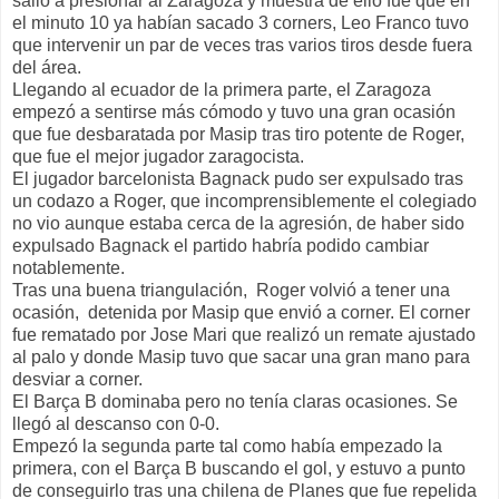
salió a presionar al Zaragoza y muestra de ello fue que en
el minuto 10 ya habían sacado 3 corners, Leo Franco tuvo
que intervenir un par de veces tras varios tiros desde fuera
del área.
Llegando al ecuador de la primera parte, el Zaragoza
empezó a sentirse más cómodo y tuvo una gran ocasión
que fue desbaratada por Masip tras tiro potente de Roger,
que fue el mejor jugador zaragocista.
El jugador barcelonista Bagnack pudo ser expulsado tras
un codazo a Roger, que incomprensiblemente el colegiado
no vio aunque estaba cerca de la agresión, de haber sido
expulsado Bagnack el partido habría podido cambiar
notablemente.
Tras una buena triangulación, Roger volvió a tener una
ocasión, detenida por Masip que envió a corner. El corner
fue rematado por Jose Mari que realizó un remate ajustado
al palo y donde Masip tuvo que sacar una gran mano para
desviar a corner.
El Barça B dominaba pero no tenía claras ocasiones. Se
llegó al descanso con 0-0.
Empezó la segunda parte tal como había empezado la
primera, con el Barça B buscando el gol, y estuvo a punto
de conseguirlo tras una chilena de Planes que fue repelida