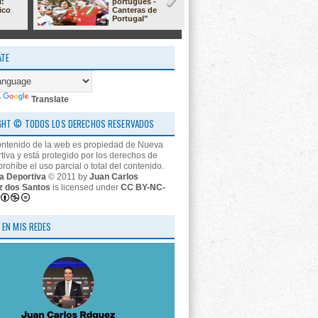
l:
portugués -
23/24: 'estr
ico
Canteras de
nos descon
Portugal"
ATE
y
Translate
GHT © TODOS LOS DERECHOS RESERVADOS
ontenido de la web es propiedad de Nueva
tiva y está protegido por los derechos de
prohíbe el uso parcial o total del contenido.
a Deportiva
© 2011 by
Juan Carlos
z dos Santos
is licensed under
CC BY-NC-
 EN MIS REDES