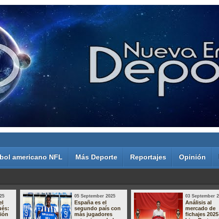
bol americano NFL
Más Deporte
Reportajes
Opinión
25
05 September 2025
03 September 
el
España es el
Análisis al
ués:
segundo país con
mercado de
sión
más jugadores
fichajes 2025