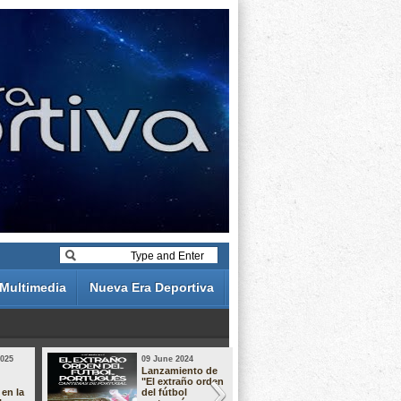
Multimedia
Nueva Era Deportiva
2025
09 June 2024
19 May 2024
Lanzamiento de
Análisis de 
"El extraño orden
descuentos 
 en la
del fútbol
Liga Portug