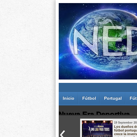
Inicio
Fútbol
Portugal
Fút
Nueva Era Deportiva
19 September 20
Juan Carlos Rodríguez dos Santos
Los dueños d
fútbol portug
crece la inver