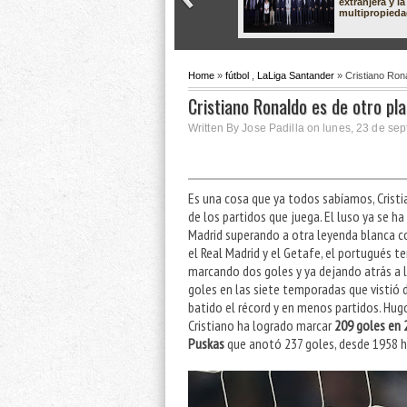
extranjera y la
multipropied
Home
»
fútbol
,
LaLiga Santander
» Cristiano Rona
Cristiano Ronaldo es de otro pl
Written By Jose Padilla on lunes, 23 de se
Es una cosa que ya todos sabíamos, Crist
de los partidos que juega. El luso ya se h
Madrid superando a otra leyenda blanca 
el Real Madrid y el Getafe, el portugués t
marcando dos goles y ya dejando atrás a 
goles en las siete temporadas que vistió 
batido el récord y en menos partidos. Hu
Cristiano ha logrado marcar
209 goles en 
Puskas
que anotó 237 goles, desde 1958 h