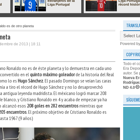
extranjeros de la
Liga Portuga
ad
Liga Portugal
récord histór
TRANSL
ldo es de otro planeta
aneta
Powered b
ptiembre de 2013 | 18:11
COPYRI
Todo el c
iano Ronaldo no es de éste planeta y lo demuestra en cada uno
Era Depor
autor. Se 
a convertido en el
quinto máximo goleador
de la historia del Real
Nueva Er
como lo es
Hugo Sánchez
. El pasado Domingo se veían las caras
Rodrígue
enía a tiro el récord de Hugo Sánchez y no lo desaprovechó
ND 4.0
la antigua leyenda madridista. El méxicano logró marcar 208
de blanco, y Cristiano Ronaldo en 4 y acaba de empezar ya ha
SÍGUEME
go alcanzó esos
208 goles en 282 encuentros
mientras que
205 encuentros
. El próximo objetivo de Cristiano Ronaldo es
asta 1967 (9 años)