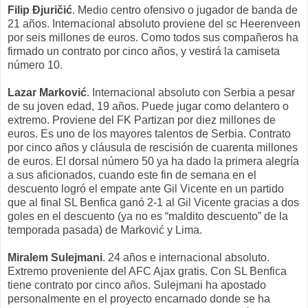
Filip
Đjuričić
. Medio centro ofensivo o jugador de banda de
21 años. Internacional absoluto proviene del sc Heerenveen
por seis millones de euros. Como todos sus compañeros ha
firmado un contrato por cinco años, y vestirá la camiseta
número 10.
Lazar Marković
. Internacional absoluto con Serbia a pesar
de su joven edad, 19 años. Puede jugar como delantero o
extremo. Proviene del FK Partizan por diez millones de
euros. Es uno de los mayores talentos de Serbia. Contrato
por cinco años y cláusula de rescisión de cuarenta millones
de euros. El dorsal número 50 ya ha dado la primera alegría
a sus aficionados, cuando este fin de semana en el
descuento logró el empate ante Gil Vicente en un partido
que al final SL Benfica ganó 2-1 al Gil Vicente gracias a dos
goles en el descuento (ya no es “maldito descuento” de la
temporada pasada) de Marković y Lima.
Miralem Sulejmani
. 24 años e internacional absoluto.
Extremo proveniente del AFC Ajax gratis. Con SL Benfica
tiene contrato por cinco años. Sulejmani ha apostado
personalmente en el proyecto encarnado donde se ha