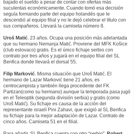
bajado el sueldo a pesar de contar con ofertas más
suculentas económicamente. Cuando tomó esa decisión
seguía formando parte del equipo holandés que le
descendió al equipo filial y no le dejó celebrar el título con
sus compañeros. Llevará la camiseta número 8.
Uroš Matić
. 23 años. Ocupa una posición más adelantada
que su hermano Nemanja Matić. Proviene del MFK Košice
(club eslovaco) gratis. Es el único fichaje serbio con
contrato por tres años y jugará en el equipo filial del SL
Benfica donde llevará el dorsal 55.
Filip Marković
. Misma situación que Uroš Matić. El
hermano de Lazar Marković tiene 21 años, es
centrocampista y también llega procedente del FK
Partizan(como su hermano) aunque la temporada pasa jugó
en el Teleoptik (segunda división serbia) y gratis (como
Uroš Matić). Su fichaje es causa de la acción del
representante israelí Pini Zahavi, que exigió al SL Benfica
su fichaje para la mejor adaptación de Lazar. Contrato de
cinco años. Camiseta 51 en el filial.
Para añadir, SL Benfica cuenta con otro “serbio”.
Robert