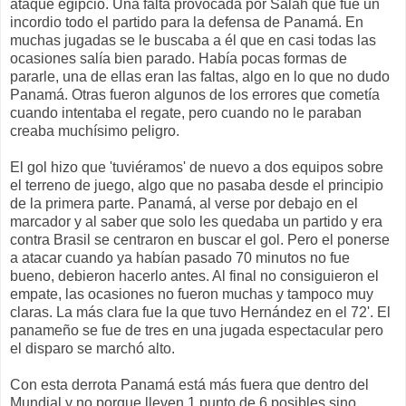
ataque egipcio. Una falta provocada por Salah que fue un
incordio todo el partido para la defensa de Panamá. En
muchas jugadas se le buscaba a él que en casi todas las
ocasiones salía bien parado. Había pocas formas de
pararle, una de ellas eran las faltas, algo en lo que no dudo
Panamá. Otras fueron algunos de los errores que cometía
cuando intentaba el regate, pero cuando no le paraban
creaba muchísimo peligro.
El gol hizo que 'tuviéramos' de nuevo a dos equipos sobre
el terreno de juego, algo que no pasaba desde el principio
de la primera parte. Panamá, al verse por debajo en el
marcador y al saber que solo les quedaba un partido y era
contra Brasil se centraron en buscar el gol. Pero el ponerse
a atacar cuando ya habían pasado 70 minutos no fue
bueno, debieron hacerlo antes. Al final no consiguieron el
empate, las ocasiones no fueron muchas y tampoco muy
claras. La más clara fue la que tuvo Hernández en el 72'. El
panameño se fue de tres en una jugada espectacular pero
el disparo se marchó alto.
Con esta derrota Panamá está más fuera que dentro del
Mundial y no porque lleven 1 punto de 6 posibles sino