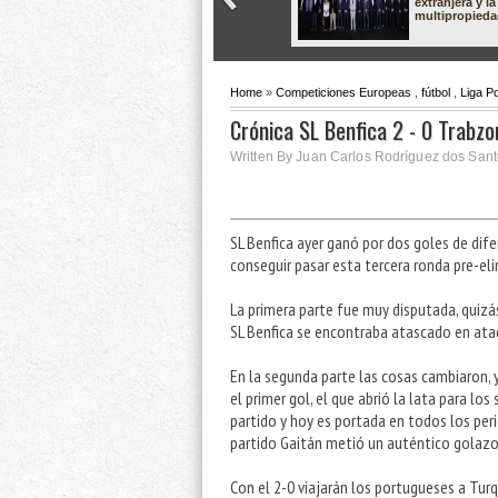
extranjera y la
multipropied
Home
»
Competiciones Europeas
,
fútbol
,
Liga Po
Crónica SL Benfica 2 - 0 Trabz
Written By Juan Carlos Rodríguez dos Santo
SL Benfica ayer ganó por dos goles de dif
conseguir pasar esta tercera ronda pre-el
La primera parte fue muy disputada, quizá
SL Benfica se encontraba atascado en ata
En la segunda parte las cosas cambiaron, 
el primer gol, el que abrió la lata para los
partido y hoy es portada en todos los peri
partido Gaitán metió un auténtico golazo
Con el 2-0 viajarán los portugueses a Tur