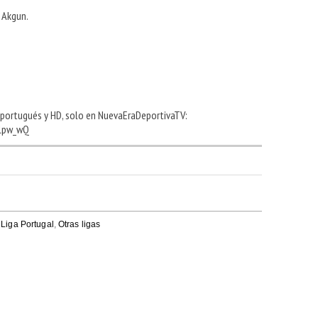
 Akgun.
n portugués y HD, solo en NuevaEraDeportivaTV:
Tlpw_wQ
,
Liga Portugal
,
Otras ligas