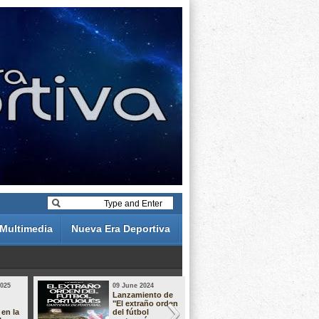
Multimedia
Nueva Era Deportiva
2025
09 June 2024
19 May 2024
Lanzamiento de
Análisis de 
"El extraño orden
descuentos 
 en la
del fútbol
Liga Portug