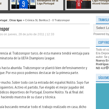
extranjeros de la
Liga Portuga
ad
Liga Portugal
récord histór
TRANSL
rtugal
,
Otras ligas
» Crónica SL Benfica 2 - 0 Trabzonspor
onspor
Powered b
s on jueves, 28 de julio de 2011 | 12:33
COPYRI
Todo el c
erencia al Trabzonspor turco, de esta manera tendrá ventaja para
Era Depor
autor. Se 
iminatoria de la UEFA Champions League.
Nueva Er
Rodrígue
s hasta aburrida. Trabzonspor se plantó bien defensivamente y
ND 4.0
que. Por eso poco podemos destacar de la primera parte.
SÍGUEME
y mucho. Sobre todo con la entrada del español Nolito. Suyo fue
 siguientes. Activo el partido, fue elegido el mejor jugador del
ódicos deportivos de Portugal. Enorme Nolito. Ya al final del
 haciendo muestra de su clase y técnica.
quía buscando rematar todo el trabajo realizado en casa, dicho