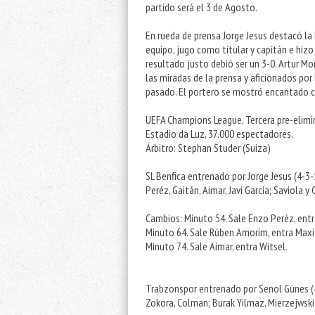
partido será el 3 de Agosto.
En rueda de prensa Jorge Jesus destacó la l
equipo, jugo como titular y capitán e hizo
resultado justo debió ser un 3-0. Artur Mo
las miradas de la prensa y aficionados por
pasado. El portero se mostró encantado co
UEFA Champions League, Tercera pre-elimin
Estadio da Luz, 37.000 espectadores.
Árbitro: Stephan Studer (Suiza)
SL Benfica entrenado por Jorge Jesus (4-3
Peréz, Gaitán, Aimar, Javi García; Saviola y
Cambios: Minuto 54. Sale Enzo Peréz, entr
Minuto 64. Sale Rúben Amorim, entra Maxi 
Minuto 74. Sale Aimar, entra Witsel.
Trabzonspor entrenado por Senol Günes (4-2
Zokora, Colman; Burak Yilmaz, Mierzejwski