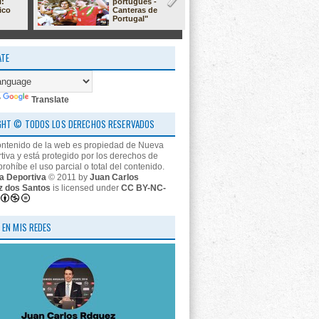
l:
portugués -
23/24: 'estr
ico
Canteras de
nos descon
Portugal"
ATE
y
Translate
GHT © TODOS LOS DERECHOS RESERVADOS
ontenido de la web es propiedad de Nueva
tiva y está protegido por los derechos de
prohíbe el uso parcial o total del contenido.
a Deportiva
© 2011 by
Juan Carlos
z dos Santos
is licensed under
CC BY-NC-
 EN MIS REDES