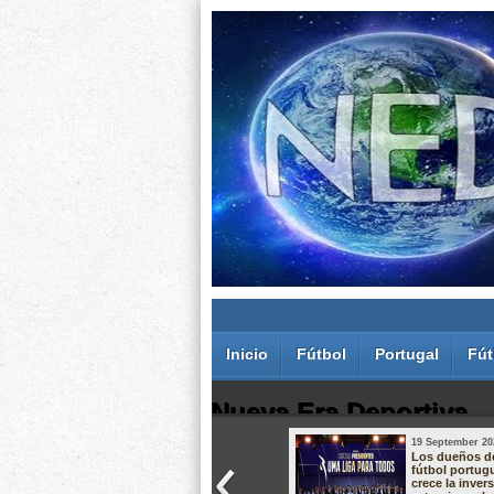
Inicio
Fútbol
Portugal
Fút
Nueva Era Deportiva
19 September 20
Juan Carlos Rodríguez dos Santos
Los dueños d
fútbol portug
crece la inver