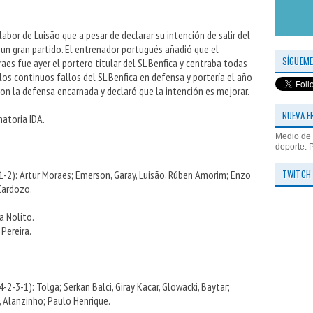
abor de Luisão que a pesar de declarar su intención de salir del
 un gran partido. El entrenador portugués añadió que el
SÍGUEME
raes fue ayer el portero titular del SL Benfica y centraba todas
 los continuos fallos del SL Benfica en defensa y portería el año
n la defensa encarnada y declaró que la intención es mejorar.
NUEVA E
atoria IDA.
Medio de 
deporte. 
TWITCH
-1-2): Artur Moraes; Emerson, Garay, Luisão, Rúben Amorim; Enzo
 Cardozo.
a Nolito.
Pereira.
-3-1): Tolga; Serkan Balci, Giray Kacar, Glowacki, Baytar;
, Alanzinho; Paulo Henrique.