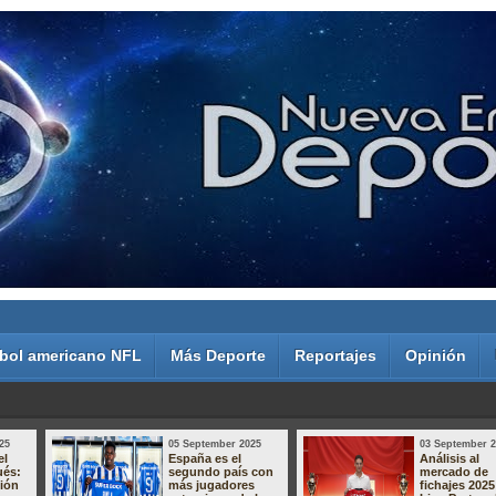
bol americano NFL
Más Deporte
Reportajes
Opinión
25
05 September 2025
03 September 
el
España es el
Análisis al
ués:
segundo país con
mercado de
sión
más jugadores
fichajes 2025