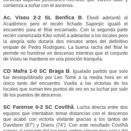
comienza a soñar con el ascenso.
Ac. Viseu 2-2 SL Benfica B
. Ekedi adelantó al
Académico pero el recién fichado Saponjic igualó el
encuentro para el filial encarnado. Con la segunda parte
recién comenzada Kiko volvió a adelantar a los locales pero
la alegría solo duraría dos minutos antes del definitivo
empate de Pedro Rodrigues. La buena racha del filial le
permite no hundirse en descenso mientras que el conjunto
de Viseu se mantiene en una posición tranquila.
CD Mafra 1-0 SC Braga B
. Igualado partido que solo
fue desequilibrado por Leo Tomé a la media hora en el
único tanto del encuentro. Vuelta a las victorias de los
locales que suman tres puntos de oro en su luchar por salir
de los puestos de descenso.
SC Farense 0-2 SC Covilhã
. Lucha directa entre dos
equipos que intentaban tomar distancias con el descenso
que acabó con victoria visitante gracias a los tantos de
Davidson (67’) y Diarra (74’). Con este resultado Covilhã
supera al conjunto del sur pero ambos siguen muy cerca del