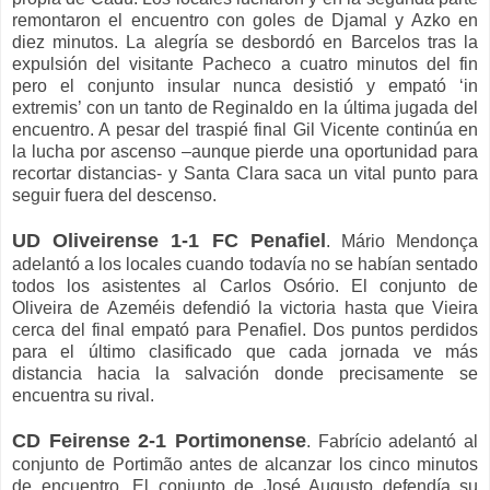
remontaron el encuentro con goles de Djamal y Azko en
diez minutos. La alegría se desbordó en Barcelos tras la
expulsión del visitante Pacheco a cuatro minutos del fin
pero el conjunto insular nunca desistió y empató ‘in
extremis’ con un tanto de Reginaldo en la última jugada del
encuentro. A pesar del traspié final Gil Vicente continúa en
la lucha por ascenso –aunque pierde una oportunidad para
recortar distancias- y Santa Clara saca un vital punto para
seguir fuera del descenso.
UD Oliveirense 1-1 FC Penafiel
. Mário Mendonça
adelantó a los locales cuando todavía no se habían sentado
todos los asistentes al Carlos Osório. El conjunto de
Oliveira de Azeméis defendió la victoria hasta que Vieira
cerca del final empató para Penafiel. Dos puntos perdidos
para el último clasificado que cada jornada ve más
distancia hacia la salvación donde precisamente se
encuentra su rival.
CD Feirense 2-1 Portimonense
. Fabrício adelantó al
conjunto de Portimão antes de alcanzar los cinco minutos
de encuentro. El conjunto de José Augusto defendía su