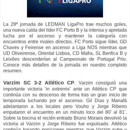
La 29ª jornada de LEDMAN LigaPro trae muchos goles,
una nueva caída del líder FC Porto B y la intensa y apretada
lucha por el ascenso y mantener la categoría con
encuentros entre rivales directos. FC Porto sigue líder, GD
Chaves y Feirense en ascenso a Liga NOS mientras que
UD Oliveirense, Oriental Lisboa, CD Mafra, SL Benfica B y
Leixões descenderían al Campeonato de Portugal Prio.
Conoce más detalles de la jornada en nuestro completo
resumen.
Varzim SC 3-2 Atlético CP
. Varzim consiguió una
importante victoria ‘in extremis’ ante un Atlético CP que
continúa con su descenso de forma tras un gran inicio de
temporada luchando por el ascenso. Gil Dias y Manafá
adelantaron a los locales pero Vouho y Jorge Ribeiro
empataron el encuentro en un minuto loco del 80’ al 81’.
Sobre la bocina el recién entrado Bruno Moraes devolvió la
victoria al Varzim y Jorge Ribeiro fue expulsado. Atlético
continúa bajando posiciones mientras que Varzim sube y