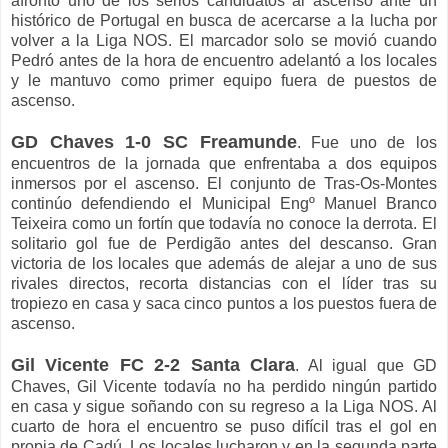
afrontó uno de los serios candidatos al ascenso ante un
histórico de Portugal en busca de acercarse a la lucha por
volver a la Liga NOS. El marcador solo se movió cuando
Pedró antes de la hora de encuentro adelantó a los locales
y le mantuvo como primer equipo fuera de puestos de
ascenso.
GD Chaves 1-0 SC Freamunde
. Fue uno de los
encuentros de la jornada que enfrentaba a dos equipos
inmersos por el ascenso. El conjunto de Tras-Os-Montes
continúo defendiendo el Municipal Engº Manuel Branco
Teixeira como un fortín que todavía no conoce la derrota. El
solitario gol fue de Perdigão antes del descanso. Gran
victoria de los locales que además de alejar a uno de sus
rivales directos, recorta distancias con el líder tras su
tropiezo en casa y saca cinco puntos a los puestos fuera de
ascenso.
Gil Vicente FC 2-2 Santa Clara
. Al igual que GD
Chaves, Gil Vicente todavía no ha perdido ningún partido
en casa y sigue soñando con su regreso a la Liga NOS. Al
cuarto de hora el encuentro se puso difícil tras el gol en
propia de Cadú. Los locales lucharon y en la segunda parte