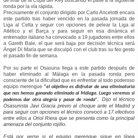
de final de la Copa del Rey buscando el pase a la siguiente
ronda por la vía rápida.
Precisamente el conjunto dirigido por Carlo Ancelotti encara
este partido tras haber vencido en la pasada jornada de
Liga al Celta y seguir con opciones de pelear la Liga al
Atlético y el Barça y para seguir en esa dinámica el
entrenador italiano ha convocado a 19 jugadores entre ellos
a Gareth Bale, el que será baja por decisión técnica será
Ángel Di María que se disculpó con el club tras su feo gesto
el pasado fin de semana.
Por su parte el Osasuna llega a este partido después de
haber eliminado al Málaga en la pasada ronda pero
consciente de la dificultad que es enfrentar al todo poderoso
equipo merengue
“
el objetivo es disfrutar de una eliminatoria
que nos hemos ganando eliminado al Málaga. Luego veremos si
Dijo el técnico
podemos dar otra
alegría y pasar de ronda”.
Osasunista Javi Gracia previo al choque ante el Madrid y
para seguir con opciones el técnico convocó a 17 efectivos
entre ellos a Oriol Riera que se presenta como la principal
amenaza del conjunto rojillo.
Está por verse si el equipo merengue sigue en línea