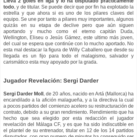
Lleva 2 goles en liga y lo ha disputado prácticamente
todo
, y de titular. Se puede decir que por fin ha explotado la
estrella y que ahora si es uno de los pilares claves del
equipo. Se une por tanto a pilares muy importantes, algunos
quizás en su etapa de declive pero que aún siguen
aportando y mucho como el eterno capitán Duda,
Wellington, Eliseu o Jesús Gámez, este ultimo más joven,
del cual se espera que continúe con lo mucho aportado. No
esta mal destacar la figura de Willy Caballero que desde su
llegada es un fijo para todo el malagismo, salvador y
carismático esta muy apoyado por la grada.
Jugador Revelación: Sergi Darder
Sergi Darder Moll
, de 20 años, nacido en Artá (Mallorca) ha
encandilado a la afición malagueña, y a la directiva la cual
a pocos partidos del comienzo acelero su restructuración de
contrato, debido a su gran rendimiento. Rendimiento que ha
hecho que sea elegido por esta redacción el jugador
revelación del Málaga CF, y es que ha sido indiscutible en
el plantel de su entrenador, titular en 12 de los 14 partidos
disputados, con gran numero de minutos ha conseguido ser