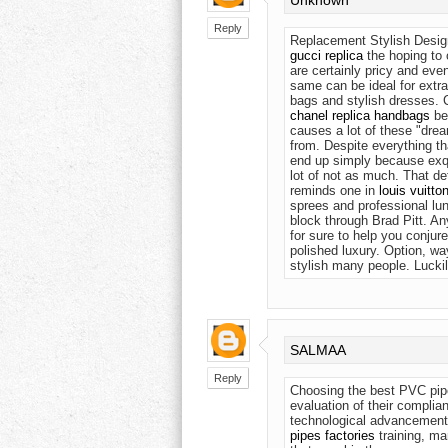
Unknown
Reply
Replacement Stylish Desig
gucci replica
the hoping to 
are certainly pricy and ev
same can be ideal for extra
bags and stylish dresses. 
chanel replica handbags
be
causes a lot of these "dre
from. Despite everything 
end up simply because exqu
lot of not as much. That d
reminds one in
louis vuitto
sprees and professional lun
block through Brad Pitt. An
for sure to help you conjur
polished luxury. Option, wa
stylish many people. Luckily
SALMAA
Reply
Choosing the best PVC pipe
evaluation of their complian
technological advancements,
pipes factories
training, ma