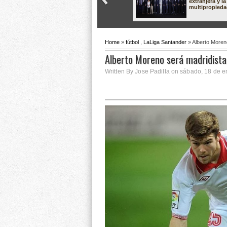
extranjera y la
multipropied
Home
»
fútbol
,
LaLiga Santander
» Alberto Moren
Alberto Moreno será madridista
Written By Jose Padilla on sábado, 18 de e