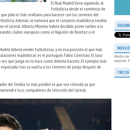
El Real Madrid lleva siguiendo al
futbolista desde el comienzo de
que pida el club sevillano para hacerse con los servicios del
tbolista. Además se rumorea que el conjunto madridista tendría
SÍGUEME
on el lateral. Alberto Moreno habría decidido poner rumbo a la
 grandes clubes europeos como el Napolés de Benítez o el
NUEVA E
Madrid deberá vender futbolistas, y en esa posición el que más
talaciones madridistas es el portugués Fabio Coentrao. El luso
Medio de 
ada vez que juega no lo hace como debería hacerlo. El ejemplo más
deporte. 
 expulsado tras su vuelta a los terrenos de juego después de
TWITCH
ador del Sevilla, lo más posible es que sea cómoda ya que
arramendi e Isco, compañeros de selección del lateral.