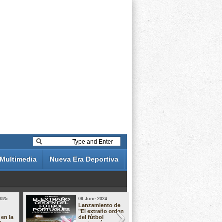
Multimedia
Nueva Era Deportiva
2025
09 June 2024
19 May 2024
Lanzamiento de
Análisis de 
"El extraño orden
descuentos 
 en la
del fútbol
Liga Portug