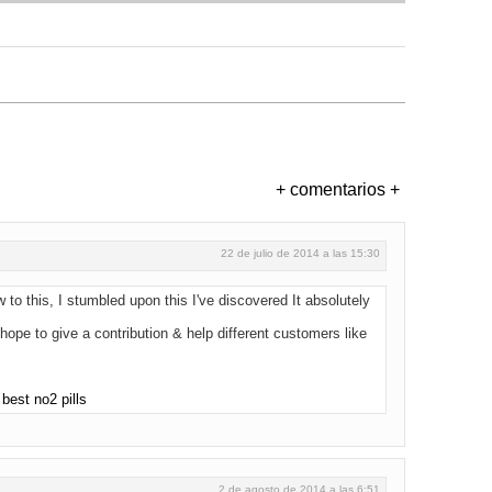
+ comentarios +
22 de julio de 2014 a las 15:30
 to this, I stumbled upon this I've discovered It absolutely
hope to give a contribution & help different customers like
.
best no2 pills
2 de agosto de 2014 a las 6:51