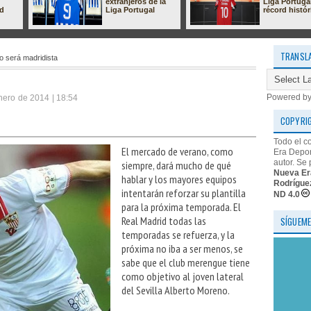
extranjeros de la
Liga Portuga
ad
Liga Portugal
récord histór
TRANSL
o será madridista
Powered b
nero de 2014 | 18:54
COPYRI
Todo el c
El mercado de verano, como
Era Depor
autor. Se 
siempre, dará mucho de qué
Nueva Er
hablar y los mayores equipos
Rodrígue
intentarán reforzar su plantilla
ND 4.0
para la próxima temporada. El
Real Madrid todas las
SÍGUEME
temporadas se refuerza, y la
próxima no iba a ser menos, se
sabe que el club merengue tiene
como objetivo al joven lateral
del Sevilla Alberto Moreno.