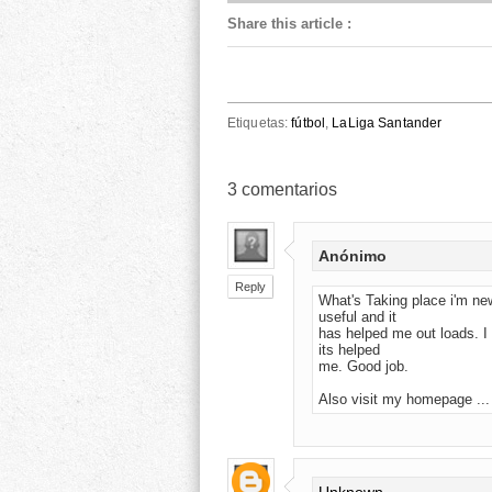
Share this article
:
Etiquetas:
fútbol
,
LaLiga Santander
3
comentarios
Anónimo
Reply
What's Taking place i'm new
useful and it
has helped me out loads. I 
its helped
me. Good job.
Also visit my homepage ..