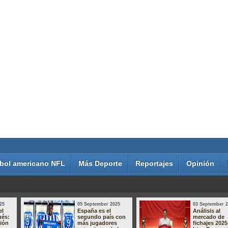
bol americano NFL
Más Deporte
Reportajes
Opinión
25
05 September 2025
03 September 
el
España es el
Análisis al
ués:
segundo país con
mercado de
sión
más jugadores
fichajes 2025