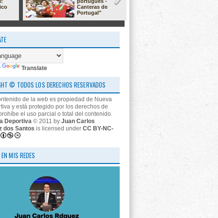
l:
portugués -
23/24: 'estr
ico
Canteras de
nos descon
Portugal"
ATE
y
Translate
GHT © TODOS LOS DERECHOS RESERVADOS
ontenido de la web es propiedad de Nueva
tiva y está protegido por los derechos de
prohíbe el uso parcial o total del contenido.
a Deportiva
© 2011 by
Juan Carlos
z dos Santos
is licensed under
CC BY-NC-
 EN MIS REDES