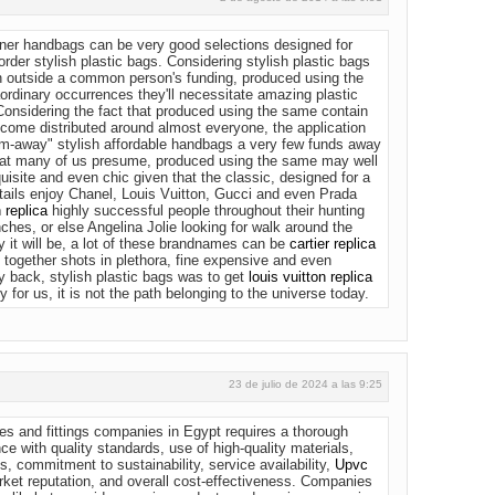
ner handbags can be very good selections designed for
order stylish plastic bags. Considering stylish plastic bags
en outside a common person's funding, produced using the
ordinary occurrences they'll necessitate amazing plastic
Considering the fact that produced using the same contain
come distributed around almost everyone, the application
am-away" stylish affordable handbags a very few funds away
that many of us presume, produced using the same may well
isite and even chic given that the classic, designed for a
etails enjoy Chanel, Louis Vuitton, Gucci and even Prada
n replica
highly successful people throughout their hunting
ches, or else Angelina Jolie looking for walk around the
y it will be, a lot of these brandnames can be
cartier replica
e together shots in plethora, fine expensive and even
y back, stylish plastic bags was to get
louis vuitton replica
 for us, it is not the path belonging to the universe today.
23 de julio de 2024 a las 9:25
s and fittings companies in Egypt requires a thorough
ce with quality standards, use of high-quality materials,
 commitment to sustainability, service availability,
Upvc
rket reputation, and overall cost-effectiveness. Companies