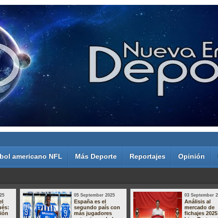
bol americano NFL
Más Deporte
Reportajes
Opinión
25
05 September 2025
03 September 
el
España es el
Análisis al
ués:
segundo país con
mercado de
sión
más jugadores
fichajes 2025