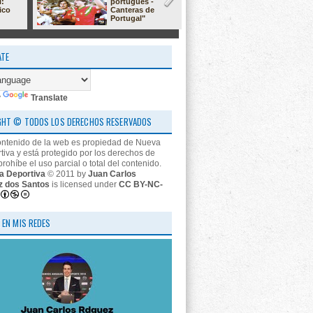
l:
portugués -
23/24: 'estr
ico
Canteras de
nos descon
Portugal"
ATE
y
Translate
GHT © TODOS LOS DERECHOS RESERVADOS
ontenido de la web es propiedad de Nueva
tiva y está protegido por los derechos de
prohíbe el uso parcial o total del contenido.
a Deportiva
© 2011 by
Juan Carlos
z dos Santos
is licensed under
CC BY-NC-
 EN MIS REDES