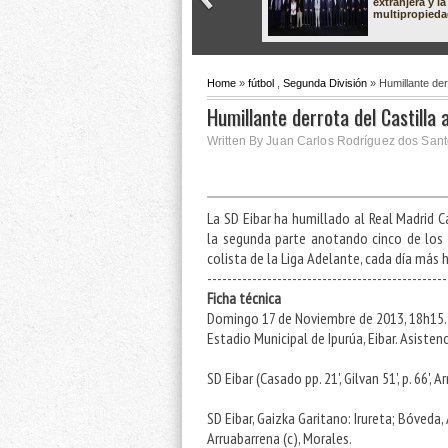
extranjera y la
multipropied
Home
»
fútbol
,
Segunda División
» Humillante derr
Humillante derrota del Castilla a
Written By Juan Carlos Rodríguez dos San
La SD Eibar ha humillado al Real Madrid Ca
la segunda parte anotando cinco de los s
colista de la Liga Adelante, cada día más h
------------------------------------------------
Ficha técnica
Domingo 17 de Noviembre de 2013, 18h15. 
Estadio Municipal de Ipurúa, Eibar. Asistenc
SD Eibar (Casado pp. 21', Gilvan 51', p. 66', 
SD Eibar, Gaizka Garitano: Irureta; Bóveda, A
Arruabarrena (c), Morales.