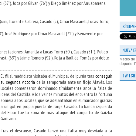
i (67'), Jota por Gilvan (76') y Diego Jiménez por Arruabarrena
uini, Llorente, Cabrera, Casado (c); Omar Mascarell, Lucas Torró;
SÍGUEME
0'), José Rodríguez por Omar Mascarell (71') y Benavente por
NUEVA E
nestaciones: Amarilla a Lucas Torró (50'), Casado (51´), Pulido
 Errasti (69') y Jaime Romero (92'). Roja a Raúl de Tomás por doble
Medio de 
deporte. 
--------------------------------------------------------------------------
TWITCH
El filial madridista visitaba el Municipal de Ipurúa tras
conseguir
su segunda victoria
de la temporada ante un flojo Alavés. Los
locales comenzaron dominando tímidamente ante la falta de
ideas del Castilla. A los veinte minutos del encuentro la fortuna
sonreía a los locales, que se adelantaban en el marcador gracias
a un gol en propia puerta de Jorge Casado. La banda izquierda
del Eibar fue la zona de más ataque del conjunto de Gaizka
Garitano.
Tras el descanso, Casado lanzó una falta muy desviada a la