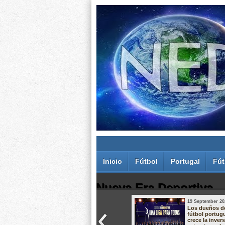
Inicio
Fútbol
Portugal
Fút
Nueva Era Deportiva
19 September 20
Juan Carlos Rodríguez dos Santos
Los dueños d
fútbol portug
crece la inver