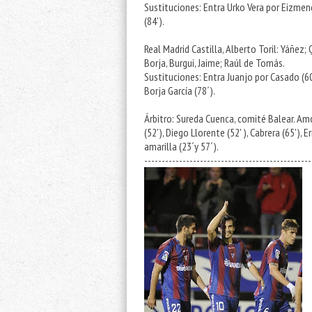
Sustituciones: Entra Urko Vera por Eizmend
(84').
Real Madrid Castilla, Alberto Toril:
Yáñez; Q
Borja, Burgui, Jaime; Raúl de Tomás.
Sustituciones: Entra Juanjo por Casado (6
Borja García (78´).
Árbitro: Sureda Cuenca, comité Balear. Amo
(52'), Diego Llorente (52' ), Cabrera (65'),
amarilla (23´y 57´).
------------------------------------------------