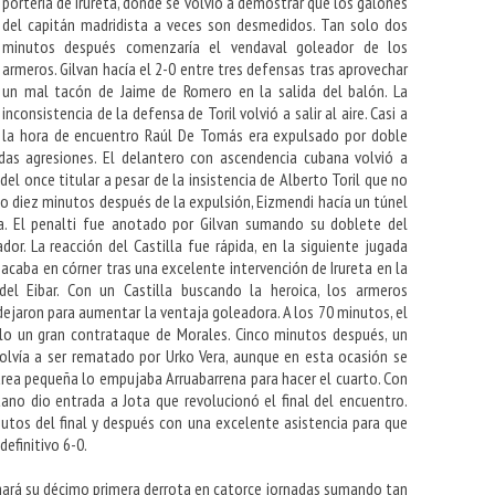
portería de Irureta, donde se volvió a demostrar que los galones
del capitán madridista a veces son desmedidos. Tan solo dos
minutos después comenzaría el vendaval goleador de los
armeros. Gilvan hacía el 2-0 entre tres defensas tras aprovechar
un mal tacón de Jaime de Romero en la salida del balón. La
inconsistencia de la defensa de Toril volvió a salir al aire. Casi a
la hora de encuentro Raúl De Tomás era expulsado por doble
rdas agresiones. El delantero con ascendencia cubana volvió a
el once titular a pesar de la insistencia de Alberto Toril que no
olo diez minutos después de la expulsión, Eizmendi hacía un túnel
ea. El penalti fue anotado por Gilvan sumando su doblete del
or. La reacción del Castilla fue rápida, en la siguiente jugada
acaba en córner tras una excelente intervención de Irureta en la
del Eibar. Con un Castilla buscando la heroica, los armeros
ejaron para aumentar la ventaja goleadora. A los 70 minutos, el
lo un gran contrataque de Morales. Cinco minutos después, un
volvía a ser rematado por Urko Vera, aunque en esta ocasión se
área pequeña lo empujaba Arruabarrena para hacer el cuarto. Con
tano dio entrada a Jota que revolucionó el final del encuentro.
utos del final y después con una excelente asistencia para que
definitivo 6-0.
umará su décimo primera derrota en catorce jornadas sumando tan