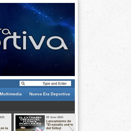
Multimedia
Nueva Era Deportiva
2025
09 June 2024
19 May 2024
Lanzamiento de
Análisis de 
"El extraño orden
descuentos 
 en la
del fútbol
Liga Portug