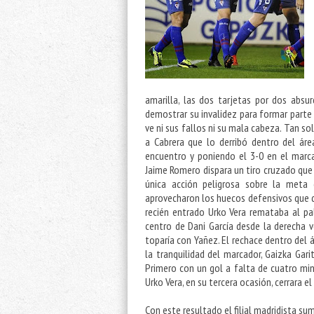
amarilla, las dos tarjetas por dos absu
demostrar su invalidez para formar parte d
ve ni sus fallos ni su mala cabeza. Tan s
a Cabrera que lo derribó dentro del ár
encuentro y poniendo el 3-0 en el marcad
Jaime Romero dispara un tiro cruzado que 
única acción peligrosa sobre la meta 
aprovecharon los huecos defensivos que d
recién entrado Urko Vera remataba al pa
centro de Dani García desde la derecha 
toparía con Yañez. El rechace dentro del 
la tranquilidad del marcador, Gaizka Gari
Primero con un gol a falta de cuatro min
Urko Vera, en su tercera ocasión, cerrara el 
Con este resultado el filial madridista s