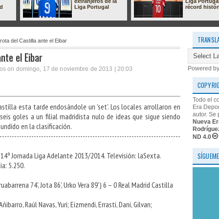
extranjeros de la
Liga Portuga
ad
Liga Portugal
récord histór
TRANSL
ota del Castilla ante el Eibar
nte el Eibar
Powered b
tos on domingo, 17 de noviembre de 2013 | 20:03
COPYRI
Todo el c
stilla esta tarde endosándole un 'set'. Los locales arrollaron en
Era Depor
autor. Se 
eis goles a un filial madridista nulo de ideas que sigue siendo
Nueva Er
undido en la clasificación.
Rodrígue
--------------------------------------------------------------------------
ND 4.0
14º Jornada Liga Adelante 2013/2014. Televisión: laSexta.
SÍGUEME
ia: 5.250.
Arruabarrena 74', Jota 86', Urko Vera 89') 6 – 0 Real Madrid Castilla
ñibarro, Raúl Navas, Yuri; Eizmendi, Errasti, Dani, Gilvan;