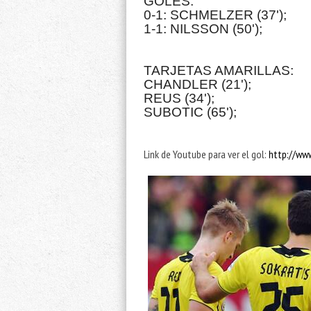
GOLES:
0-1: SCHMELZER (37');
1-1: NILSSON (50');
TARJETAS AMARILLAS:
CHANDLER (21');
REUS (34');
SUBOTIC (65');
Link de Youtube para ver el gol:
http://ww