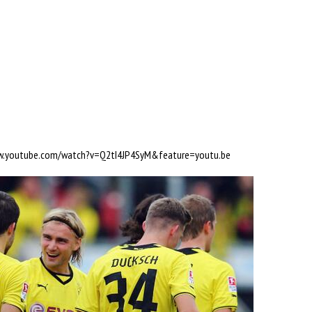
w.youtube.com/watch?v=Q2tI4JP4SyM&feature=youtu.be