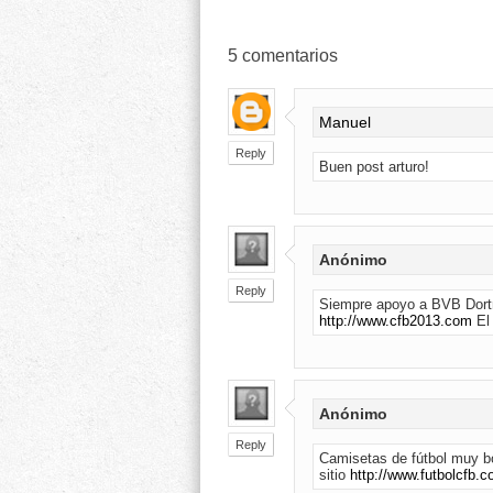
5
comentarios
Manuel
Reply
Buen post arturo!
Anónimo
Reply
Siempre apoyo a BVB Dort
http://www.cfb2013.com
El 
Anónimo
Reply
Camisetas de fútbol muy b
sitio
http://www.futbolcfb.c