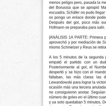
menos peligro pero, pasada la med
del Borussia que se apropió Mar
escuadra. Schäfer no pudo llegar y 
os pongo un enlace donde poder v
Después del gol, poco más su
Hofmann se preparaba para salir.
[ANÁLISIS 1A PARTE: Primera pa
aprovechó y por mediación de Sc
mismo Schmelzer y Reus se retira
A los 5 minutos de la segunda 
empató el partido con un dud
Posteriormente al gol, el Nurnb
despertó y se hizo con el mando 
faltaban, las más claras las d
Lewandowski para lograr la victor
ocasión más una tercera anulada 
no consiguieron anotar. Seguían 
número de goles en el último cua
y ya solo quedaban 5 minutos. De