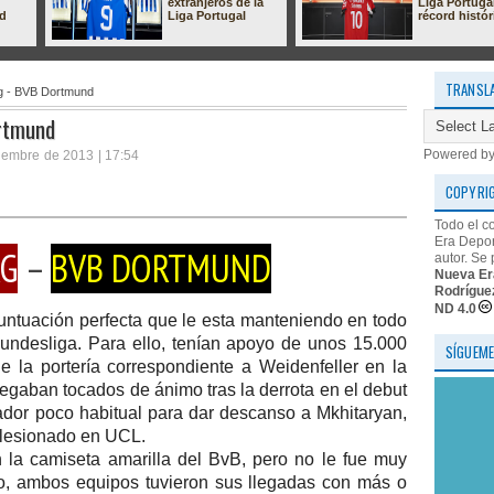
extranjeros de la
Liga Portuga
ad
Liga Portugal
récord histór
TRANSL
rg - BVB Dortmund
ortmund
Powered b
iembre de 2013 | 17:54
COPYRI
Todo el c
Era Depor
G
–
BVB DORTMUND
autor. Se 
Nueva Er
Rodrígue
ND 4.0
puntuación perfecta que le esta manteniendo en todo
 Bundesliga. Para ello, tenían apoyo de unos 15.000
SÍGUEME
 la portería correspondiente a Weidenfeller en la
egaban tocados de ánimo tras la derrota en el debut
dor poco habitual para dar descanso a Mkhitaryan,
lesionado en UCL.
 la camiseta amarilla del BvB, pero no le fue muy
mo, ambos equipos tuvieron sus llegadas con más o