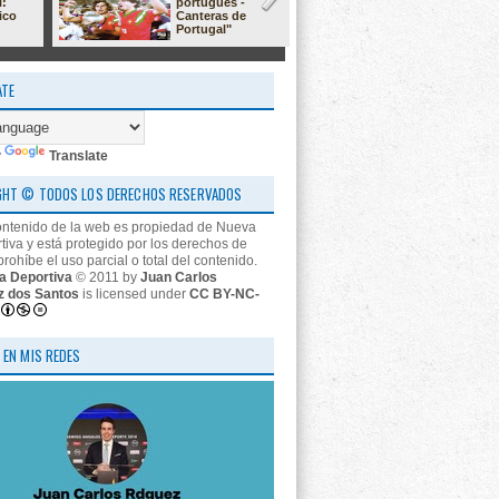
l:
portugués -
23/24: 'estr
ico
Canteras de
nos descon
Portugal"
ATE
y
Translate
GHT © TODOS LOS DERECHOS RESERVADOS
ontenido de la web es propiedad de Nueva
tiva y está protegido por los derechos de
prohíbe el uso parcial o total del contenido.
a Deportiva
© 2011 by
Juan Carlos
z dos Santos
is licensed under
CC BY-NC-
 EN MIS REDES