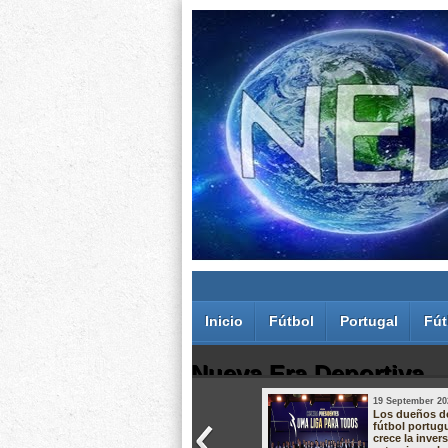
Inicio
Fútbol
Portugal
Fút
Nueva Era Deportiva
19 September 20
Juan Carlos Rodríguez dos Santos
Los dueños d
fútbol portug
crece la inver