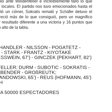
o ante Weidenfeller e increíblemente falló lo que
s locales. El partido nos tuvo emocionados hasta el
tó un córner, Sokratis remató y Schäfer detuvo el
eció más de lo que consiguió, pero un magnífico
r resultado diferente a una victoria y 16 puntos que
alto de la tabla.
ANDLER - NILSSON - POGATETZ -
- STARK - FRANTZ - KIYOTAKE
SSWEIN, 67') - GINCZEK (PEKHART, 82')
LLER; DURM - SUBOTIC - SOKRATIS -
; BENDER - GROßREUTK;
DOWSKI, 65') - REUS (HOFMANN, 45')
H
TA 50000 ESPECTADORES