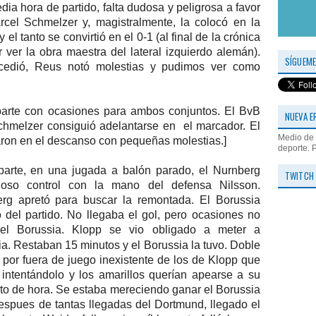
ia hora de partido, falta dudosa y peligrosa a favor
cel Schmelzer y, magistralmente, la colocó en la
el tanto se convirtió en el 0-1 (al final de la crónica
er la obra maestra del lateral izquierdo alemán).
SÍGUEME
cedió, Reus notó molestias y pudimos ver como
rte con ocasiones para ambos conjuntos. El BvB
NUEVA E
hmelzer consiguió adelantarse en el marcador. El
Medio de 
ron en el descanso con pequeñas molestias.]
deporte. 
parte, en una jugada a balón parado, el Nurnberg
TWITCH
oso control con la mano del defensa Nilsson.
erg apretó para buscar la remontada. El Borussia
del partido. No llegaba el gol, pero ocasiones no
el Borussia.
Klopp se vio obligado a meter a
ia. Restaban 15 minutos y el Borussia la tuvo. Doble
por fuera de juego inexistente de los de Klopp que
intentándolo y los amarillos querían apearse a su
rto de hora. Se estaba mereciendo ganar el Borussia
spues de tantas llegadas del Dortmund, llegado el