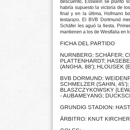
descuento, Esswein se plantó sol
habría supuesto la victoria de lo
final y en la última, Hofmann bo
testarazo. El BVB Dortmund mer
Schäfer les aguó la fiesta. Prime
mantienen a los de Westfalia en lo 
FICHA DEL PARTIDO
NURNBERG: SCHÄFER; CH
PLATTENHARDT; HASEBE 
(ANGHA, 88'); HLOUSEK (E
BVB DORMUND: WEIDENFE
SCHMELZER (SAHIN, 45')
BLASZCZYKOWSKY (LEWAN
- AUBAMEYANG; DUCKSC
GRUNDIG STADION: HAS
ÁRBITRO: KNUT KIRCHER