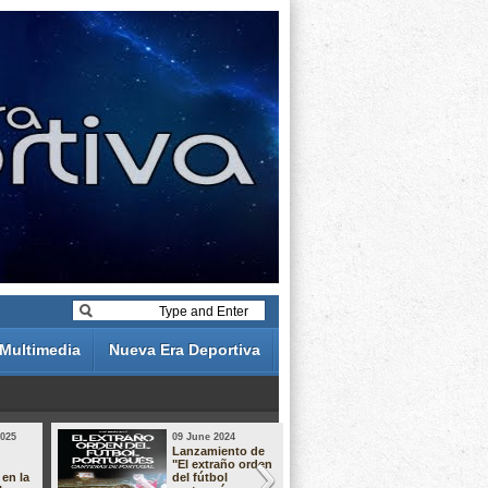
Multimedia
Nueva Era Deportiva
2025
09 June 2024
19 May 2024
Lanzamiento de
Análisis de 
"El extraño orden
descuentos 
 en la
del fútbol
Liga Portug