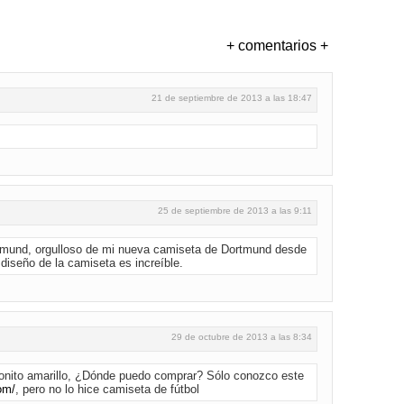
+ comentarios +
21 de septiembre de 2013 a las 18:47
25 de septiembre de 2013 a las 9:11
mund, orgulloso de mi nueva camiseta de Dortmund desde
diseño de la camiseta es increíble.
29 de octubre de 2013 a las 8:34
onito amarillo, ¿Dónde puedo comprar? Sólo conozco este
om/
, pero no lo hice camiseta de fútbol