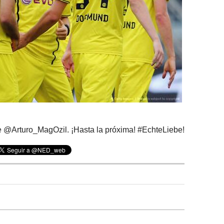
 @Arturo_MagOzil. ¡Hasta la próxima! #EchteLiebe!