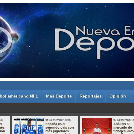
bol americano NFL
Más Deporte
Reportajes
Opinión
25
05 September 2025
03 September 
el
España es el
Análisis al
ués:
segundo país con
mercado de
sión
más jugadores
fichajes 2025