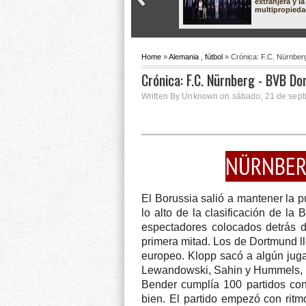
extranjera y la
multipropied
Home
»
Alemania
,
fútbol
» Crónica: F.C. Nürnbe
Crónica: F.C. Nürnberg - BVB D
Written By Unknown on sábado, 21 de sept
NÜRNBER
El Borussia salió a mantener la 
lo alto de la clasificación de la
espectadores colocados detrás de
primera mitad. Los de Dortmund ll
europeo. Klopp sacó a algún juga
Lewandowski, Sahin y Hummels, 
Bender cumplía 100 partidos con
bien. El partido empezó con rit