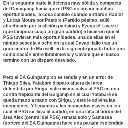
En la segunda parte la defensa muy sólida y compacta
del Guimgamp hacia que el PSG no creara muchas
oportunidades, la cosa cambio cuando entraron Rabiot
y Lucas Moura por Pastore (Partido pésimo, salió
abucheado por la afición parisina) y Ezequiel Lavezzi
(que tampoco cuajo un gran partido) e hicieron que el
PSG tuvieran más oportunidades, una de ellas en el
minuto sesenta y ocho en la cual Cavani fallo tras un
gran centro de Maxwell, en la siguiente jugada hubo una
combinación entre Ibrahimovic y Cavani que el sueco
termino con un disparo desviado.
Pero el EA Guingamp no se rendía y en un error de
Thiago Silva, Yatabaré disparo afuera del área
defendida por Sirigu, este mismo salvo al PSG en una
contra trepidante del Guigamp en el cual Yatabaré se
queda mano a mano con Sirigu, y este le adivina las
intenciones. Y llegamos a los momentos claves en los
cual el PSG se lleva el partido, en una falta al borde del
área Alex (central del PSG) remata solo y Samassa
(portero del EA Guingamp) hace una parada espléndida