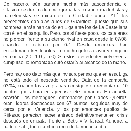
De hacerlo, aún ganaría mucha más trascendencia el
Clásico de dentro de cinco jornadas, cuando madridistas y
barcelonistas se midan en la Ciudad Condal. Ahí, los
precedentes dan alas a los de Guardiola, puesto que sus
hombres jamás han caído en Liga ante los de La Castellana
con él en el banquillo. Pero, por si fuese poco, los catalanes
no pierden frente a su eterno rival en casa desde la 07/08,
cuando lo hicieron por 0-1. Desde entonces, han
encadenado tres triunfos, con ocho goles a favor y ninguno
en contra (2-0, 1-0 y 5-0). Si estos precedentes volviesen a
cumplirse, la remontada culé estaría al alcance de la mano.
Pero hay otro dato más que invita a pensar que en esta Liga
no está todo el pescado vendido. Data de la campaña
03/04, cuando los azulgranas consiguieron remontar el 10
puntos que ahora en apenas siete jornadas. En aquella
ocasión, los merengues, entrenados por Carlos Queiroz,
eran líderes destacados con 67 puntos, seguidos muy de
cerca por el Valencia, y los por entonces pupilos de
Rijkaard parecían haber entrado definitivamente en crisis
después de empatar frente a Betis y Villarreal. Aunque, a
partir de ahí, todo cambió como de la noche al día.